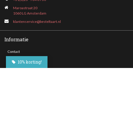
Maroastraat 20
1060 LG Amsterdam
klantenservice@besteltaart.nl
Informatie
Contact
Veelgestelde vragen
10% korting!
Bezorgen
Nieuwsbrief
Afhaallocaties
Klantenservice
Zakelijk bestellen
Over Besteltaart
Privacy voorwaarden
Algemene Voorwaarden