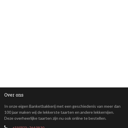
Over ons
In onze eigen Banketbakkerij met een geschiedenis van meer dan
100 jaar maken wij de lekkerste taarten en andere lekkernijen.
Deze overheerlijke taarten zijn nu ook online te bestellen.
+31(0)23 - 764 09 30