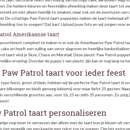
n. De heldere kleuren en feestelijke afwerking maken deze taart tot een
steld om niet alleen heerlijk te smaken, maar ook om de avonturen van 
el. De schattige Paw Patrol taart poppetjes maken de taart helemaal af!
beelding toe te voegen? Dat kan! Upload jouw foto en wij zorgen voor e
atrol Amerikaanse taart
assortiment compleet te maken is er ook de Amerikaanse Paw Patrol taa
e cake en heeft een vulling van verse slagroom en heerlijke banketbakk
ol taart vind je Skye, Chase en Marshall. Deze plastic Paw Patrol poppe
elijke ervaring. Doordat de puppy’s van plastic zijn kan er nog lang n
 Paw Patrol taart voor ieder feest
 type feest, groot of klein, hebben wij de perfecte Paw Patrol taart in
are blikvanger en biedt genoeg lekkernij voor maar liefst 25 gasten. N
in verschillende groottes aan, voor 16, 25 en zelfs 35 personen. Zo zorg j
feest!
 Patrol taart personaliseren
rige nog meer te verrassen dan alleen met de taart kun je kiezen uit vers
 is het mogelijk om een kaartje met tekst toe te voegen. Om het extra p