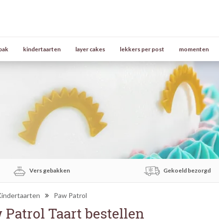
bak
kindertaarten
layer cakes
lekkers per post
momenten
Vers gebakken
Gekoeld bezorgd
indertaarten
Paw Patrol
 Patrol Taart bestellen