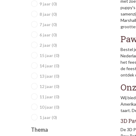
met zoek
9 jaar (0)
puppy's 
samenzij
8 jaar (0)
Marshall
7 jaar (0)
grootte
6 jaar (0)
Paw
2 jaar (0)
Bestel j
15 jaar (0)
Nederlan
het fees
14 jaar (0)
de feest
ontdek 
13 jaar (0)
Onz
12 jaar (0)
11 jaar (0)
Wij bie
Amerikaa
10 jaar (0)
taart. D
1 jaar (0)
3D Pa
Thema
De 3D Pa
Paw Patr