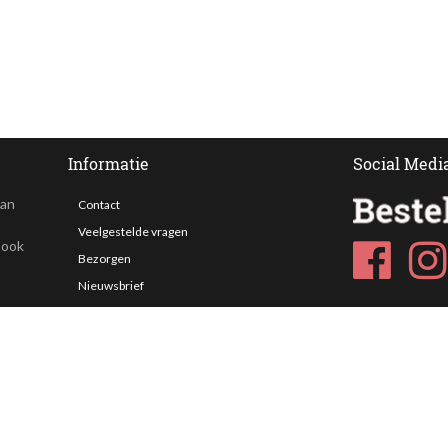
Informatie
Social Medi
van
Contact
Veelgestelde vragen
 ook
Bezorgen
Nieuwsbrief
Afhaallocaties
Klantenservice
Zakelijk bestellen
Over Besteltaart
Privacy voorwaarden
Algemene Voorwaarden