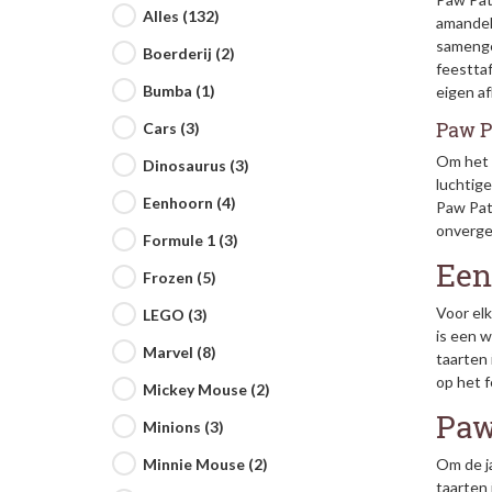
Alles (132)
amandele
samenge
Boerderij (2)
feesttaf
Bumba (1)
eigen af
Paw P
Cars (3)
Om het 
Dinosaurus (3)
luchtig
Eenhoorn (4)
Paw Patr
onverget
Formule 1 (3)
Een
Frozen (5)
Voor elk
LEGO (3)
is een w
Marvel (8)
taarten 
op het 
Mickey Mouse (2)
Paw
Minions (3)
Om de ja
Minnie Mouse (2)
taarten