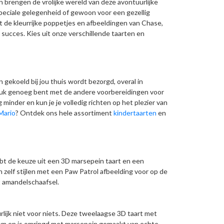
 brengen de vrolijke wereld van deze avontuurlijke
speciale gelegenheid of gewoon voor een gezellig
et de kleurrijke poppetjes en afbeeldingen van Chase,
succes. Kies uit onze verschillende taarten en
 gekoeld bij jou thuis wordt bezorgd, overal in
l druk genoeg bent met de andere voorbereidingen voor
minder en kun je je volledig richten op het plezier van
Mario
? Ontdek ons hele assortiment
kindertaarten
en
ebt de keuze uit een 3D marsepein taart en een
 zelf stijlen met een Paw Patrol afbeelding voor op de
t amandelschaafsel.
rlijk niet voor niets. Deze tweelaagse 3D taart met
room en is omringd met marsepein gemaakt van echte