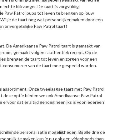
 echte blikvanger. De taart is zorgvuldig
de Paw Patrol pups tot leven te brengen op jouw
 Wil je de taart nog wat persoonlijker maken door een
en onvergetelijke Paw Patrol taart!
rt. De Amerikaanse Paw Patrol taart is gemaakt van
ersroom, gemaakt volgens authentiek recept. Op de
tjes brengen de taart tot leven en zorgen voor een
a het consumeren van de taart mee gespeeld worden.
 ons assortiment. Onze tweelaagse taart met Paw Patrol
aast deze optie bieden we ook Amerikaanse Paw Patrol
e ervoor dat er altijd genoeg heerlijks is voor iedereen
chillende personalisatie mogelijkheden. Bij alle drie de
ersoonlijk te maken kun je nu ook een videoboodschap