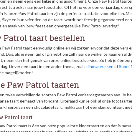
en en neem eens een kijkje in ons assortiment. Onze Paw Patrol taarten
rechtstreeks naar jouw feesttafel. Of het nu voor een verjaardag, een 
n is, onze Paw Patrol taarten zijn de perfecte traktatie voor elke fan. M
, Skye en hun vrienden op de taart, wordt het feestje gegarandeerd een 
s en maak van jouw feest een onvergetelijke Paw Patrol ervaring!
 Patrol taart bestellen
e Paw Patrol taart eenvoudig online en wij zorgen ervoor dat deze vers en
d. Dus, als je geen tijd of zin hebt om zelf naar de winkel te gaan en a
t, neem dan het gemak van onze online bestelservice. Zo heb je één zorg 
dag. Liever een taart in een ander thema, zoals
dinosaurussen
of
Super 
de mogelijkheden!
e Paw Patrol taarten
den twee verschillende soorten Paw Patrol verjaardagstaarten aan. Je h
nse taart gemaakt van fondant. Uiteraard kun je ook al onze fototaarten
enk hierbij aan een chocoladetaart, mokkataart of een slagroomtaart me
w Patrol taart
w Patrol taart is één van onze populairste kindertaarten en dat is natuu
ol taart decoratie heeft een vulling van luchtige cake, aardbeien slag