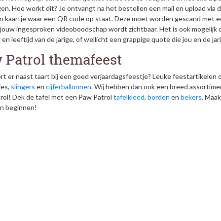
n. Hoe werkt dit? Je ontvangt na het bestellen een mail en upload via de 
en kaartje waar een QR code op staat. Deze moet worden gescand met ee
jouw ingesproken videoboodschap wordt zichtbaar. Het is ook mogelijk o
en leeftijd van de jarige, of wellicht een grappige quote die jou en de jar
 Patrol themafeest
t er naast taart bij een goed verjaardagsfeestje? Leuke feestartikelen o
ies,
slingers
en
cijferballonnen
. Wij hebben dan ook een breed assortimen
rol! Dek de tafel met een Paw Patrol
tafelkleed
,
borden
en
bekers
. Maak
an beginnen!