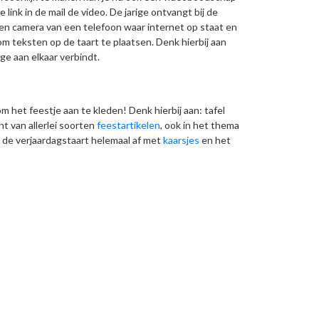
link in de mail de video. De jarige ontvangt bij de
n camera van een telefoon waar internet op staat en
m teksten op de taart te plaatsen. Denk hierbij aan
ige aan elkaar verbindt.
m het feestje aan te kleden! Denk hierbij aan: tafel
t van allerlei soorten
feestartikelen
, ook in het thema
 de verjaardagstaart helemaal af met
kaarsjes
en het