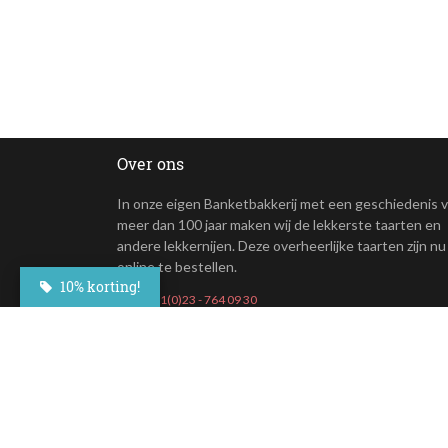
Over ons
In onze eigen Banketbakkerij met een geschiedenis 
meer dan 100 jaar maken wij de lekkerste taarten en
andere lekkernijen. Deze overheerlijke taarten zijn nu
online te bestellen.
10% korting!
+31(0)23 - 764 09 30
Maroastraat 20
1060 LG Amsterdam
klantenservice@besteltaart.nl