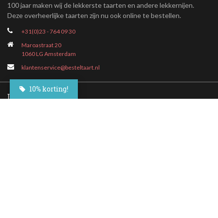
100 jaar maken wij de lekkerste taarten en andere lekkernijen.
Deze overheerlijke taarten zijn nu ook online te bestellen.
+31(0)23 - 764 09 30
Maroastraat 20
1060 LG Amsterdam
klantenservice@besteltaart.nl
10% korting!
Informatie
Contact
Veelgestelde vragen
Bezorgen
Nieuwsbrief
Afhaallocaties
Klantenservice
Zakelijk bestellen
Over Besteltaart