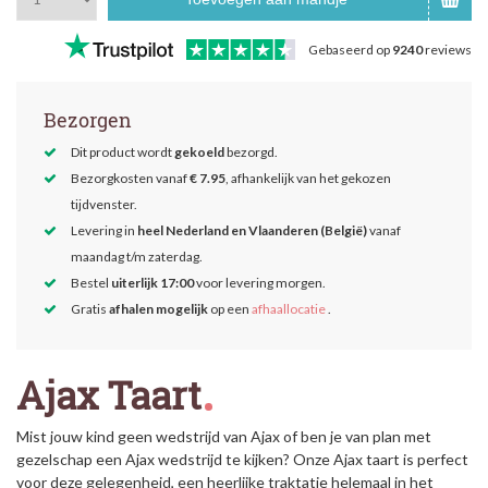
Gebaseerd op
9240
reviews
Bezorgen
Dit product wordt
gekoeld
bezorgd.
Bezorgkosten vanaf
€ 7.95
, afhankelijk van het gekozen
tijdvenster.
Levering in
heel Nederland en Vlaanderen (België)
vanaf
maandag t/m zaterdag.
Bestel
uiterlijk 17:00
voor levering morgen.
Gratis
afhalen mogelijk
op een
afhaallocatie
.
Ajax Taart
Mist jouw kind geen wedstrijd van Ajax
of ben je van plan met
gezelschap een Ajax wedstrijd te kijken? Onze Ajax
taart is perfect
voor deze gelegenheid, een heerlijke traktatie helemaal in het