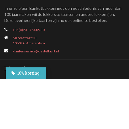
In onze eigen Banketbakkerij met een geschiedenis van meer dan
100 jaar maken wij de lekkerste taarten en andere lekkernijen.
Deze overheerlijke taarten zijn nu ook online te bestellen.
+31(0)23 - 764 09 30
Maroastraat 20
1060 LG Amsterdam
klantenservice@besteltaart.nl
Informatie
10% korting!
Contact
Veelgestelde vragen
Bezorgen
Nieuwsbrief
Afhaallocaties
Klantenservice
Zakelijk bestellen