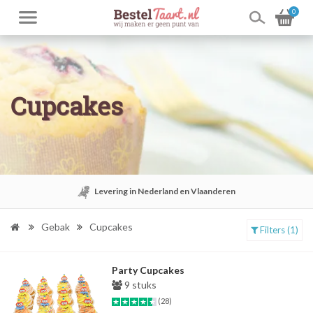
0
Cupcakes
Levering in Nederland en Vlaanderen
Gebak
Cupcakes
Filters (1)
Party Cupcakes
9 stuks
(28)