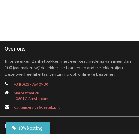
Over ons
In onze eigen Banketbakkerij met een geschiedenis van meer dan
100 jaar maken wij de lekkerste taarten en andere lekkernijen.
Deze overheerlijke taarten zijn nu ook online te bestellen.
+31(0)23 - 764 09 30
Maroastraat 20
1060 LG Amsterdam
klantenservice@besteltaart.nl
Informatie
10% korting!
Contact