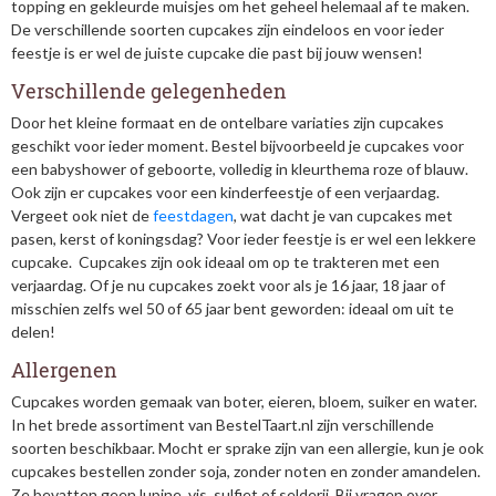
topping en gekleurde muisjes om het geheel helemaal af te maken.
De verschillende soorten cupcakes zijn eindeloos en voor ieder
feestje is er wel de juiste cupcake die past bij jouw wensen!
Verschillende gelegenheden
Door het kleine formaat en de ontelbare variaties zijn cupcakes
geschikt voor ieder moment. Bestel bijvoorbeeld je cupcakes voor
een babyshower of geboorte, volledig in kleurthema roze of blauw.
Ook zijn er cupcakes voor een kinderfeestje of een verjaardag.
Vergeet ook niet de
feestdagen
, wat dacht je van cupcakes met
pasen, kerst of koningsdag? Voor ieder feestje is er wel een lekkere
cupcake. Cupcakes zijn ook ideaal om op te trakteren met een
verjaardag. Of je nu cupcakes zoekt voor als je 16 jaar, 18 jaar of
misschien zelfs wel 50 of 65 jaar bent geworden: ideaal om uit te
delen!
Allergenen
Cupcakes worden gemaak van boter, eieren, bloem, suiker en water.
In het brede assortiment van BestelTaart.nl zijn verschillende
soorten beschikbaar. Mocht er sprake zijn van een allergie, kun je ook
cupcakes bestellen zonder soja, zonder noten en zonder amandelen.
Ze bevatten geen lupine, vis, sulfiet of selderij. Bij vragen over