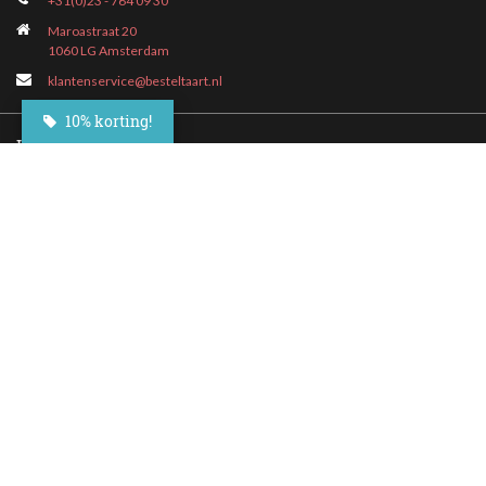
+31(0)23 - 764 09 30
Maroastraat 20
1060 LG Amsterdam
klantenservice@besteltaart.nl
10% korting!
Informatie
Contact
Veelgestelde vragen
Bezorgen
Nieuwsbrief
Afhaallocaties
Klantenservice
Zakelijk bestellen
Over Besteltaart
Privacy voorwaarden
Algemene Voorwaarden