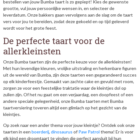
bestellen van jouw Bumba taart is zo gepiept! Kies de gewenste
grootte, vul jouw persoonlijke wensen in, en selecteer de
leverdatum. Onze bakkers gaan vervolgens aan de slag om de taart
vers voor jou te bereiden, zodat deze gekoeld en op tijd geleverd
wordt voor het grote feest.
De perfecte taart voor de
allerkleinsten
Onze Bumba taarten zijn de perfecte keuze voor de allerkleinsten!
Met hun levendige kleuren, vrolijke uitstraling en herkenbare figuren
uit de wereld van Bumba, zijn deze taarten een gegarandeerd succes
op elk kinderfeestje. Gemaakt van zachte cake en gevuld met room,
zorgen ze voor een feestelijke traktatie waar de kleintjes dol op
zullen zijn. Of het nu gaat om een verjaardag, een doopfeest of een
andere speciale gelegenheid, onze Bumba taarten met Bumba
taartversiering toveren altijd een glimlach op het gezicht van de
kleintjes.
Op zoek naar een ander thema voor jouw kleintje? Ontdek ook onze
taarten in een
boerderij
,
dinosaurus
of
Paw Patrol
thema! Er is voor
elk kind een droomtaart te vinden die perfect aansluit bij hun