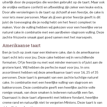
uiterlijk door de poppetjes die worden gebruikt op de taart. Maar ook
de vrolijke eetbare confetti en afbeelding zijn zeker een leuke extra.
Door alle versieringen is de taart op zichzelf al een feestje, de cake is
voor iets meer personen. Maar als jij een groter feestje geeft is dit
juist de toevoeging die je nodig hebt om het feest compleet te
maken. Voor de vulling hebben wij gekozen voor een heerlijke verse
naturel cake in combinatie met een aardbeien-slagroom vulling. Deze
zachte friszoete smaak gaat goed samen met het marsepein.
Amerikaanse taart
Ben je toch op zoek naar een kleinere cake, dan is de amerikaanse
taart echt iets voor jou. Deze cake hebben wij in verschillende
formaten. Of je feestje nu met wat minder mensen is of juist aan de
grotere kant. Wij hebben de perfecte maat voor jou. In ons
assortiment hebben wij deze amerikaanse taart voor 16, 25 of 35
personen. Deze taart is gemaakt van een zachte luchtige naturel
cake. In combinatie met een heerlijke vulling van slagroom en
bakkersroom. Deze combinatie geeft een heerlijke zachte volle
romige smaak, van deze smaken is iedereen natuurlijk een fan.
Daarnaast is deze taart afgewerkt met lekkere fondant, heerlijke
creme rand en natuurlijk niet te vergeten Minions. Deze taart is van