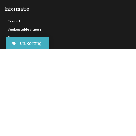
Informatie
Contact
Veelgestelde vragen
Bezorgen
10% korting!
Nieuwsbrief
Afhaallocaties
Klantenservice
Zakelijk bestellen
Over Besteltaart
Privacy voorwaarden
Algemene Voorwaarden
Social Media