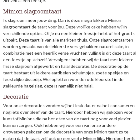
zichzelf al een feestje.
Minion slagroomtaart
Is slagroom meer jouw ding. Dan is deze mega lekkere Minion
slagroomtaart de taart voor jou. Deze vrolijke cake hebben wij in
verschillende opties. Of je nu een kleiner feestje hebt of het groots
uitpakt. Deze taart is van alle markten thuis. Onze slagroomtaarten
worden gemaakt van de lekkerste vers gebakken naturel cake, in
combinatie met een heerlijk verse vruchten vulling is dit deze taart al
een feestje op zichzelf. Vervolgens hebben wij de taart met lekkere
frisse slagroom afgewerkt en halal decoratie. De decoratie op de
taart bestaat uit lekkere aardbeien schuimpjes, zoete spekjes en
feestelijke discodip. Wel opletten voor de rode kleurstof in de
gekleurde hagelslag, deze is namelijk niet halal.
Decoratie
Voor onze decoraties vonden wij het leuk dat er na het consumeren
nog iets over bleef van de taart. Hierdoor hebben wij gekozen voor
kunstof Minions die na het eten van de taart nog voor veel plezier
kunnen zorgen. Ook hebben wij voor een van onze andere
ontwerpen gekozen om de decoratie van onze Minion taart zo te
maken dat de taart zelf ook op een grote Minion lijkt. Hierdoor heeft