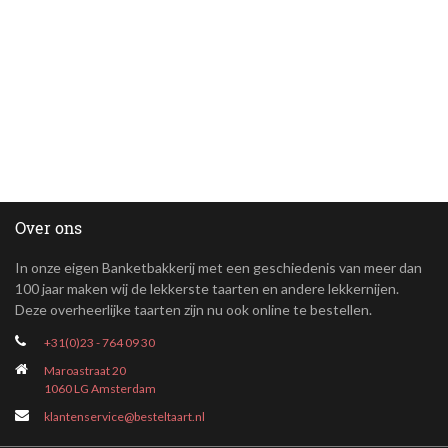
Over ons
In onze eigen Banketbakkerij met een geschiedenis van meer dan
100 jaar maken wij de lekkerste taarten en andere lekkernijen.
Deze overheerlijke taarten zijn nu ook online te bestellen.
+31(0)23 - 764 09 30
Maroastraat 20
1060 LG Amsterdam
klantenservice@besteltaart.nl