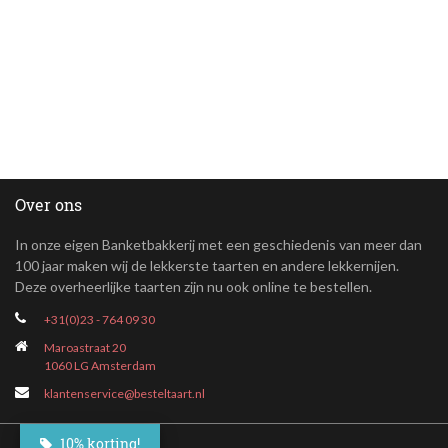
Over ons
In onze eigen Banketbakkerij met een geschiedenis van meer dan
100 jaar maken wij de lekkerste taarten en andere lekkernijen.
Deze overheerlijke taarten zijn nu ook online te bestellen.
+31(0)23 - 764 09 30
Maroastraat 20
1060 LG Amsterdam
klantenservice@besteltaart.nl
10% korting!