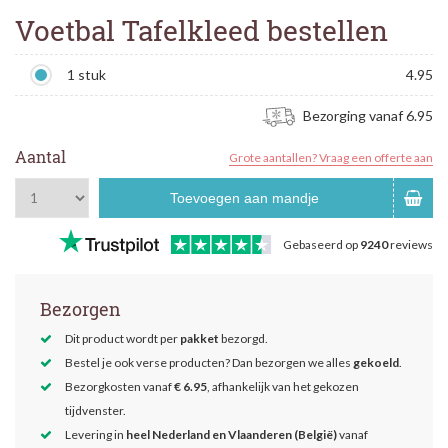
Voetbal Tafelkleed bestellen
1 stuk
4.95
Bezorging vanaf 6.95
Aantal
Grote aantallen? Vraag een offerte aan
Toevoegen aan mandje
Gebaseerd op
9240
reviews
Bezorgen
Dit product wordt per
pakket
bezorgd.
Bestel je ook verse producten? Dan bezorgen we alles
gekoeld
.
Bezorgkosten vanaf
€ 6.95
, afhankelijk van het gekozen
tijdvenster.
Levering in
heel Nederland en Vlaanderen (België)
vanaf