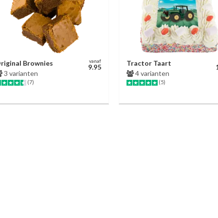
vanaf
riginal Brownies
Tractor Taart
9.95
3 varianten
4 varianten
(7)
(5)