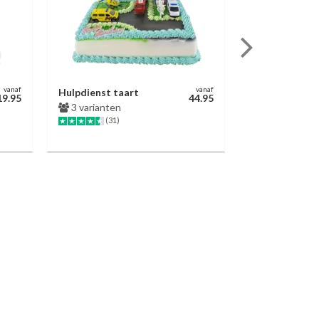
vanaf
vanaf
Hulpdienst taart
Chocoladetaa
19.95
44.95
3 varianten
3 varianten
(31)
(623)