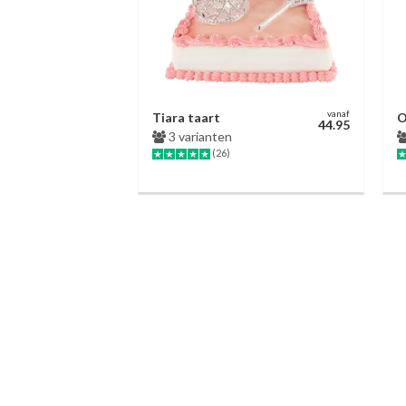
vanaf
Tiara taart
O
44.95
3 varianten
(26)