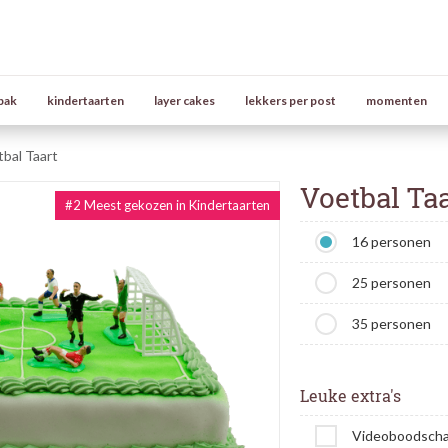
bak
kindertaarten
layer cakes
lekkers per post
momenten
bal Taart
Voetbal Taa
#2 Meest gekozen in Kindertaarten
16 personen
25 personen
35 personen
Leuke extra's
Videoboodsch