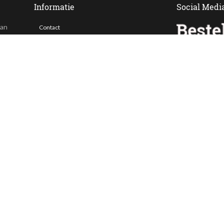
Informatie
Social Medi
van
Contact
Veelgestelde vragen
 ook
Bezorgen
Nieuwsbrief
Afhaallocaties
Klantenservice
Zakelijk bestellen
Over Besteltaart
Privacy voorwaarden
Algemene Voorwaarden
ing. Alle prijzen zijn incl. BTW en exclusief bezorgkosten.