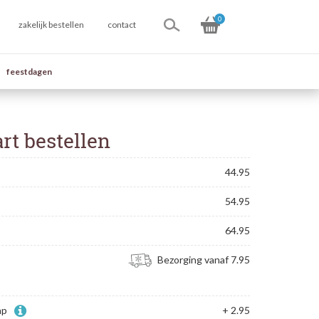
0
zakelijk bestellen
contact
feestdagen
rt bestellen
44.95
54.95
64.95
Bezorging vanaf 7.95
ap
+ 2.95