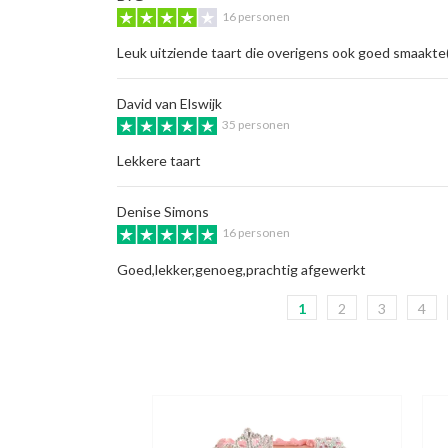
16 personen
Leuk uitziende taart die overigens ook goed smaakte
David van Elswijk
35 personen
Lekkere taart
Denise Simons
16 personen
Goed,lekker,genoeg,prachtig afgewerkt
1
2
3
4