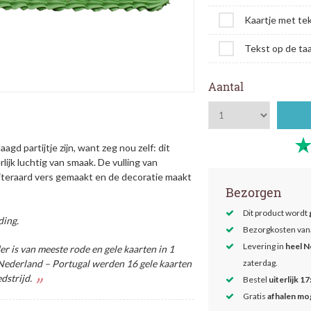
Kaartje met te
Tekst op de taa
Aantal
gd partijtje zijn, want zeg nou zelf: dit
lijk
luchtig van smaak. De vulling van
uiteraard vers gemaakt en de decoratie maakt
Bezorgen
Dit product wordt
ding.
Bezorgkosten van
Levering in
heel N
r is van meeste rode en gele kaarten in 1
 Nederland – Portugal werden 16 gele kaarten
zaterdag.
dstrijd.
Bestel
uiterlijk 17
Gratis
afhalen mog