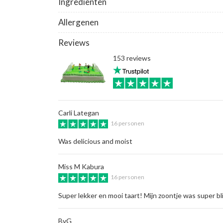
Ingrediënten
Allergenen
Reviews
153 reviews
Carli Lategan
16 personen
Was delicious and moist
Miss M Kabura
16 personen
Super lekker en mooi taart! Mijn zoontje was super blij
BvG