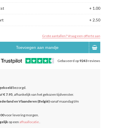
kst
+ 1.00
rt
+ 2.50
Grote aantallen? Vraag een offerte aan
Toevoegen aan mandje
Gebaseerd op
9243
reviews
gekoeld
bezorgd.
af
€ 7.95
, afhankelijk van het gekozen tijdvenster.
ederland en Vlaanderen (België)
vanaf maandag t/m
:00
voor levering morgen.
elijk
op een
afhaallocatie
.