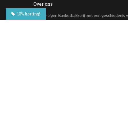
Over ons
10% korting!
In onze eigen Banketbakkerij met een geschiedenis 
meer dan 100 jaar maken wij de lekkerste taarten en
andere lekkernijen. Deze overheerlijke taarten zijn nu
online te bestellen.
+31(0)23 - 764 09 30
Maroastraat 20
1060 LG Amsterdam
klantenservice@besteltaart.nl
Op al onze diensten zijn onze
algemene voorwaarden
van toepass
Assortiment