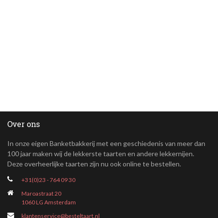
Over ons
In onze eigen Banketbakkerij met een geschiedenis van meer dan
100 jaar maken wij de lekkerste taarten en andere lekkernijen.
Deze overheerlijke taarten zijn nu ook online te bestellen.
+31(0)23 - 764 09 30
Maroastraat 20
1060 LG Amsterdam
klantenservice@besteltaart.nl