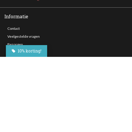
Informatie
Contact
Veelgestelde vragen
Bezorgen
10% korting!
Nieuwsbrief
Afhaallocaties
Klantenservice
Zakelijk bestellen
Over Besteltaart
Privacy voorwaarden
Algemene Voorwaarden
Social Media