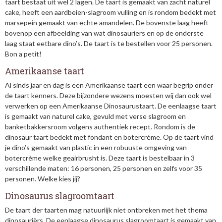
taart bestaat uit wel 2 lagen. De taart is gemaakt van zacht naturel
cake, heeft een aardbeien-slagroom vulling en is rondom bedekt met
marsepein gemaakt van echte amandelen. De bovenste laag heeft
bovenop een afbeelding van wat dinosauriërs en op de onderste
laag staat eetbare dino’s. De taart is te bestellen voor 25 personen.
Bon a petit!
Amerikaanse taart
Al sinds jaar en dag is een Amerikaanse taart een waar begrip onder
de taart kenners. Deze bijzondere wezens moesten wij dan ook wel
verwerken op een Amerikaanse Dinosaurustaart. De eenlaagse taart
is gemaakt van naturel cake, gevuld met verse slagroom en
banketbakkersroom volgens authentiek recept. Rondom is de
dinosaur taart bedekt met fondant en botercrème. Op de taart vind
je dino’s gemaakt van plastic in een robuuste omgeving van
botercrème welke geairbrusht is. Deze taart is bestelbaar in 3
verschillende maten: 16 personen, 25 personen en zelfs voor 35
personen. Welke kies jij?
Dinosaurus slagroomtaart
De taart der taarten mag natuurlijk niet ontbreken met het thema
dinosauriërs. De eenlaagse dinosaurus slagroomtaart is gemaakt van