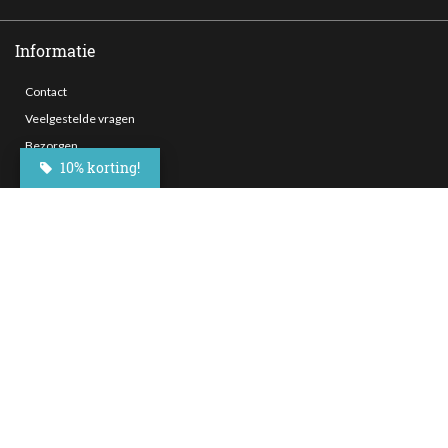
Informatie
Contact
Veelgestelde vragen
Bezorgen
10% korting!
Nieuwsbrief
Afhaallocaties
Klantenservice
Zakelijk bestellen
Over Besteltaart
Privacy voorwaarden
Algemene Voorwaarden
Social Media