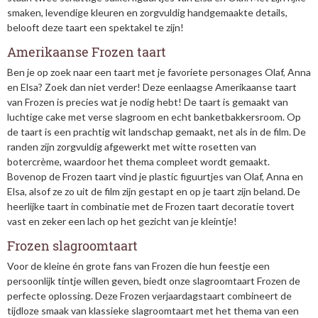
smaken, levendige kleuren en zorgvuldig handgemaakte details,
belooft deze taart een spektakel te zijn!
Amerikaanse Frozen taart
Ben je op zoek naar een taart met je favoriete personages Olaf, Anna
en Elsa? Zoek dan niet verder! Deze eenlaagse Amerikaanse taart
van Frozen is precies wat je nodig hebt! De taart is gemaakt van
luchtige cake met verse slagroom en echt banketbakkersroom. Op
de taart is een prachtig wit landschap gemaakt, net als in de film. De
randen zijn zorgvuldig afgewerkt met witte rosetten van
botercrème, waardoor het thema compleet wordt gemaakt.
Bovenop de Frozen taart vind je plastic figuurtjes van Olaf, Anna en
Elsa, alsof ze zo uit de film zijn gestapt en op je taart zijn beland. De
heerlijke taart in combinatie met de Frozen taart decoratie tovert
vast en zeker een lach op het gezicht van je kleintje!
Frozen slagroomtaart
Voor de kleine én grote fans van Frozen die hun feestje een
persoonlijk tintje willen geven, biedt onze slagroomtaart Frozen de
perfecte oplossing. Deze Frozen verjaardagstaart combineert de
tijdloze smaak van klassieke slagroomtaart met het thema van een