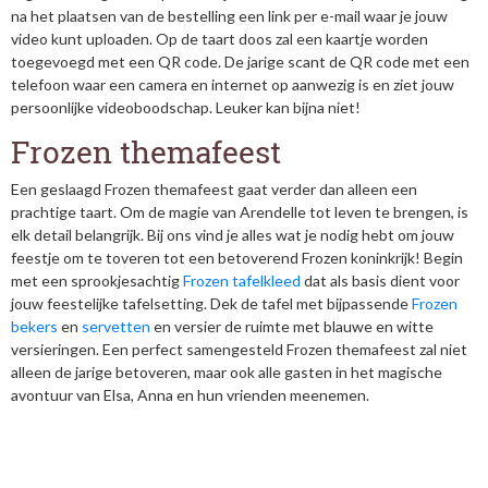
na het plaatsen van de bestelling een link per e-mail waar je jouw
video kunt uploaden. Op de taart doos zal een kaartje worden
toegevoegd met een QR code. De jarige scant de QR code met een
telefoon waar een camera en internet op aanwezig is en ziet jouw
persoonlijke videoboodschap. Leuker kan bijna niet!
Frozen themafeest
Een geslaagd Frozen themafeest gaat verder dan alleen een
prachtige taart. Om de magie van Arendelle tot leven te brengen, is
elk detail belangrijk. Bij ons vind je alles wat je nodig hebt om jouw
feestje om te toveren tot een betoverend Frozen koninkrijk! Begin
met een sprookjesachtig
Frozen tafelkleed
dat als basis dient voor
jouw feestelijke tafelsetting. Dek de tafel met bijpassende
Frozen
bekers
en
servetten
en versier de ruimte met blauwe en witte
versieringen. Een perfect samengesteld Frozen themafeest zal niet
alleen de jarige betoveren, maar ook alle gasten in het magische
avontuur van Elsa, Anna en hun vrienden meenemen.