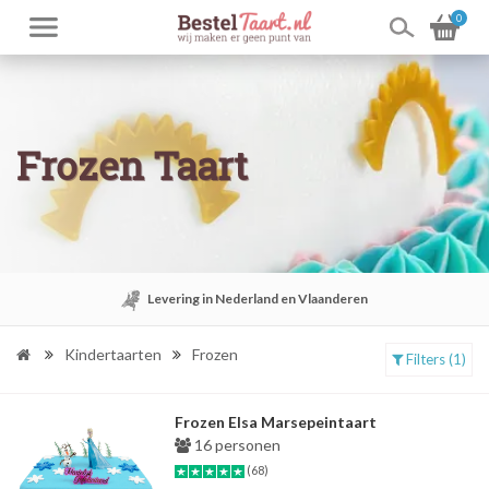
0
Frozen Taart
Levering in Nederland en Vlaanderen
Kindertaarten
Frozen
Filters (1)
Frozen Elsa Marsepeintaart
16 personen
(68)