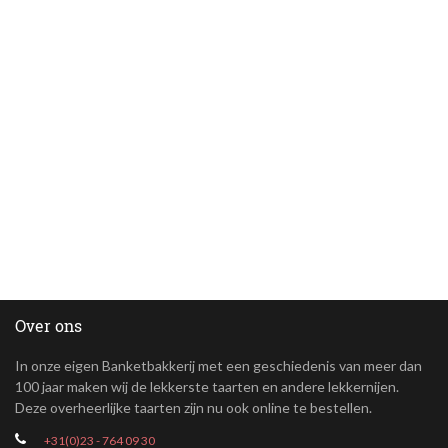
Over ons
In onze eigen Banketbakkerij met een geschiedenis van meer dan
100 jaar maken wij de lekkerste taarten en andere lekkernijen.
Deze overheerlijke taarten zijn nu ook online te bestellen.
+31(0)23 - 764 09 30