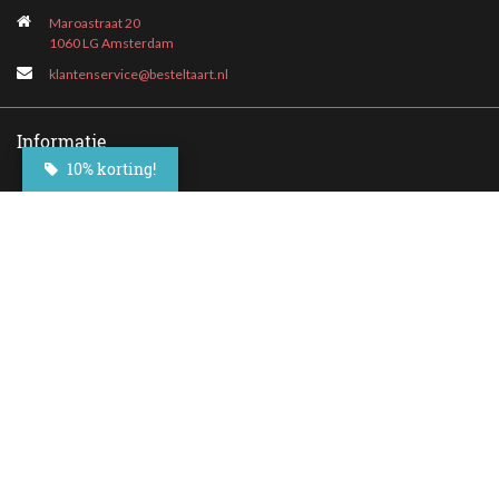
Maroastraat 20
1060 LG Amsterdam
klantenservice@besteltaart.nl
Informatie
10% korting!
Contact
Veelgestelde vragen
Bezorgen
Nieuwsbrief
Afhaallocaties
Klantenservice
Zakelijk bestellen
Over Besteltaart
Privacy voorwaarden
Algemene Voorwaarden