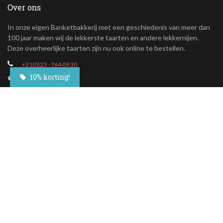
Over ons
In onze eigen Banketbakkerij met een geschiedenis van meer dan
100 jaar maken wij de lekkerste taarten en andere lekkernijen.
Deze overheerlijke taarten zijn nu ook online te bestellen.
+31(0)23 - 764 09 30
10% korting!
Maroastraat 20
1060 LG Amsterdam
klantenservice@besteltaart.nl
Informatie
Contact
Veelgestelde vragen
Bezorgen
Nieuwsbrief
Afhaallocaties
Klantenservice