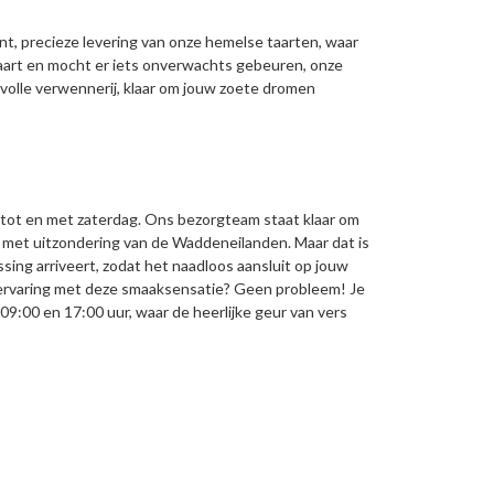
t, precieze levering van onze hemelse taarten, waar
taart en mocht er iets onverwachts gebeuren, onze
volle verwennerij, klaar om jouw zoete dromen
g tot en met zaterdag. Ons bezorgteam staat klaar om
d, met uitzondering van de Waddeneilanden. Maar dat is
ssing arriveert, zodat het naadloos aansluit op jouw
e ervaring met deze smaaksensatie? Geen probleem! Je
9:00 en 17:00 uur, waar de heerlijke geur van vers