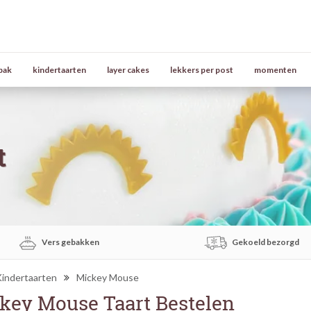
bak
kindertaarten
layer cakes
lekkers per post
momenten
t
Vers gebakken
Gekoeld bezorgd
indertaarten
Mickey Mouse
key Mouse Taart Bestelen