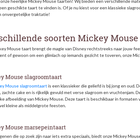
onze heerlijke Mickey Mouse taarten! Wij bieden een verschillende mate
een geschikte taart te vinden is. Of je nu kiest voor een klassieke slag
 onvergetelijke traktatie!
schillende soorten Mickey Mouse
key Mouse taart brengt de magie van Disney rechtstreeks naar jouw fees
nt of gewoon om een glimlach op iemands gezicht te toveren, onze Mick
y Mouse slagroomtaart
ey Mouse slagroomtaart
is een klassieker die geliefd is bij jong en oud
, zachte cake en is rijkelijk gevuld met verse slagroom en vruchtenjam. 
jke afbeelding van Mickey Mouse. Deze taart is beschikbaar in formaten vo
el kleine als middelgrote feesten.
y Mouse marsepeintaart
genen die op zoek zijn naar iets extra speciaals, biedt onze Mickey Mo