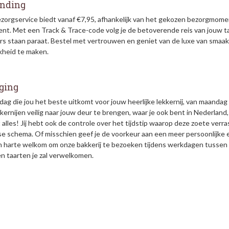
nding
zorgservice biedt vanaf €7,95, afhankelijk van het gekozen bezorgmomen
bent. Met een Track & Trace-code volg je de betoverende reis van jouw 
rs staan paraat. Bestel met vertrouwen en geniet van de luxe van smaak
kheid te maken.
ging
dag die jou het beste uitkomt voor jouw heerlijke lekkernij, van maanda
kernijen veilig naar jouw deur te brengen, waar je ook bent in Nederlan
 alles! Jij hebt ook de controle over het tijdstip waarop deze zoete verra
kse schema. Of misschien geef je de voorkeur aan een meer persoonlijk
n harte welkom om onze bakkerij te bezoeken tijdens werkdagen tussen 0
n taarten je zal verwelkomen.