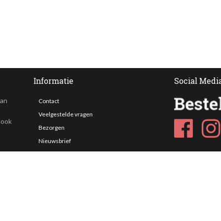
Informatie
Social Medi
van
Contact
Veelgestelde vragen
 ook
Bezorgen
Nieuwsbrief
Afhaallocaties
Klantenservice
Zakelijk bestellen
Over Besteltaart
Privacy voorwaarden
Algemene Voorwaarden