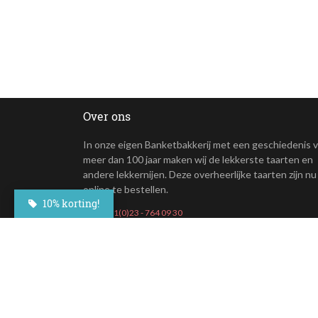
Over ons
In onze eigen Banketbakkerij met een geschiedenis 
meer dan 100 jaar maken wij de lekkerste taarten en
andere lekkernijen. Deze overheerlijke taarten zijn nu
online te bestellen.
10% korting!
+31(0)23 - 764 09 30
Maroastraat 20
1060 LG Amsterdam
klantenservice@besteltaart.nl