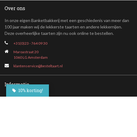
Over ons
In onze eigen Banketbakkerij met een geschiedenis van meer dan
100 jaar maken wij de lekkerste taarten en andere lekkernijen.
Deze overheerlijke taarten zijn nu ook online te bestellen.
+31(0)23 - 764 09 30
Maroastraat 20
1060 LG Amsterdam
klantenservice@besteltaart.nl
Informatie
10% korting!
Contact
Veelgestelde vragen
Bezorgen
Nieuwsbrief
Afhaallocaties