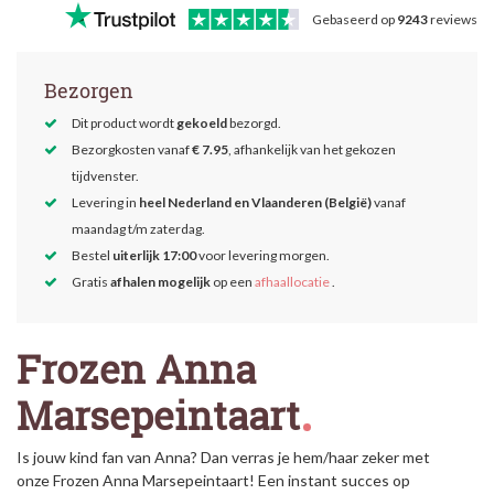
Gebaseerd op
9243
reviews
Bezorgen
Dit product wordt
gekoeld
bezorgd.
Bezorgkosten vanaf
€ 7.95
, afhankelijk van het gekozen
tijdvenster.
Levering in
heel Nederland en Vlaanderen (België)
vanaf
maandag t/m zaterdag.
Bestel
uiterlijk 17:00
voor levering morgen.
Gratis
afhalen mogelijk
op een
afhaallocatie
.
Frozen Anna
Marsepeintaart
Is jouw kind fan van Anna? Dan verras je hem/haar zeker met
onze Frozen Anna Marsepeintaart! Een instant succes op