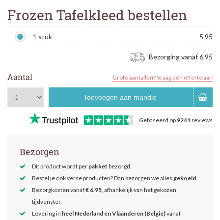
Frozen Tafelkleed bestellen
1 stuk
5.95
Bezorging vanaf 6.95
Aantal
Grote aantallen? Vraag een offerte aan
Toevoegen aan mandje
Gebaseerd op
9241
reviews
Bezorgen
Dit product wordt per
pakket
bezorgd.
Bestel je ook verse producten? Dan bezorgen we alles
gekoeld
.
Bezorgkosten vanaf
€ 6.95
, afhankelijk van het gekozen
tijdvenster.
Levering in
heel Nederland en Vlaanderen (België)
vanaf