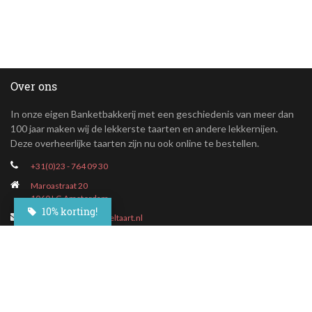
Over ons
In onze eigen Banketbakkerij met een geschiedenis van meer dan
100 jaar maken wij de lekkerste taarten en andere lekkernijen.
Deze overheerlijke taarten zijn nu ook online te bestellen.
+31(0)23 - 764 09 30
Maroastraat 20
1060 LG Amsterdam
10% korting!
klantenservice@besteltaart.nl
Informatie
Contact
Veelgestelde vragen