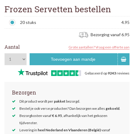
Frozen Servetten bestellen
20 stuks
4.95
Bezorging vanaf 6.95
Aantal
Grote aantallen? Vraag een offerte aan
Toevoegen aan mandje
Gebaseerd op
9243
reviews
Bezorgen
Dit product wordt per
pakket
bezorgd.
Bestel je ook verse producten? Dan bezorgen we alles
gekoeld
.
Bezorgkosten vanaf
€ 6.95
, afhankelijk van het gekozen
tijdvenster.
Levering in
heel Nederland en Vlaanderen (België)
vanaf