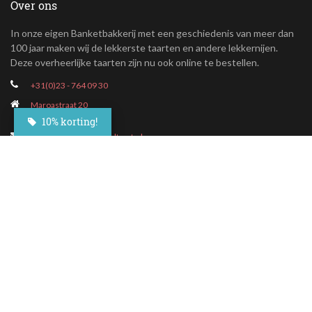
Over ons
In onze eigen Banketbakkerij met een geschiedenis van meer dan
100 jaar maken wij de lekkerste taarten en andere lekkernijen.
Deze overheerlijke taarten zijn nu ook online te bestellen.
+31(0)23 - 764 09 30
Maroastraat 20
1060 LG Amsterdam
10% korting!
klantenservice@besteltaart.nl
Informatie
Contact
Veelgestelde vragen
Bezorgen
Nieuwsbrief
Afhaallocaties
Klantenservice