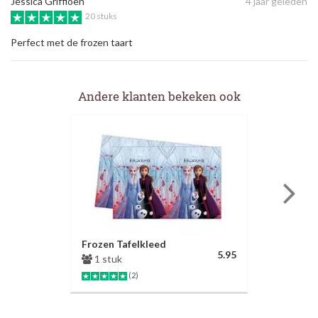
Jessica Griffioen
4 jaar geleden
20 stuks
Perfect met de frozen taart
Andere klanten bekeken ook
Frozen Tafelkleed
5.95
1 stuk
(2)