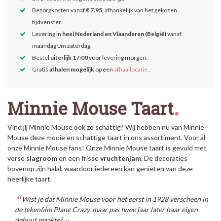
Bezorgkosten vanaf
€ 7.95
, afhankelijk van het gekozen
tijdvenster.
Levering in
heel Nederland en Vlaanderen (België)
vanaf
maandag t/m zaterdag.
Bestel
uiterlijk 17:00
voor levering morgen.
Gratis
afhalen mogelijk
op een
afhaallocatie
.
Minnie Mouse Taart
Vind jij Minnie Mouse ook zo schattig? Wij hebben nu van Minnie
Mouse deze mooie en schattige taart in ons assortiment. Voor al
onze Minnie Mouse fans! Onze Minnie Mouse taart is gevuld met
verse
slagroom
en een frisse
vruchtenjam
. De decoraties
bovenop zijn halal, waardoor iedereen kan genieten van deze
heerlijke taart.
Wist je dat Minnie Mouse voor het eerst in 1928 verscheen in
de tekenfilm Plane Crazy, maar pas twee jaar later haar eigen
debuut maakte?