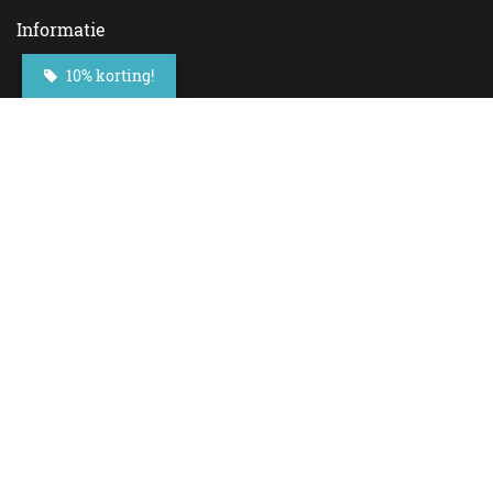
Informatie
10% korting!
Contact
Veelgestelde vragen
Bezorgen
Nieuwsbrief
Afhaallocaties
Klantenservice
Zakelijk bestellen
Over Besteltaart
Privacy voorwaarden
Algemene Voorwaarden
Social Media