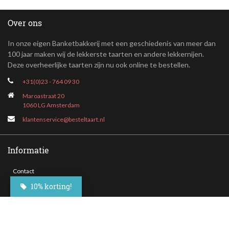
Over ons
In onze eigen Banketbakkerij met een geschiedenis van meer dan
100 jaar maken wij de lekkerste taarten en andere lekkernijen.
Deze overheerlijke taarten zijn nu ook online te bestellen.
+31(0)23 - 764 09 30
Maroastraat 20
1060 LG Amsterdam
klantenservice@besteltaart.nl
Informatie
Contact
Veelgestelde vragen
10% korting!
Bezorgen
Nieuwsbrief
Afhaallocaties