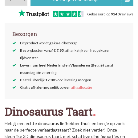
Gebaseerd op
9240
reviews
Bezorgen
Dit product wordt
gekoeld
bezorgd.
Bezorgkosten vanaf
€ 7.95
, afhankelijk van het gekozen
tijdvenster.
Levering in
heel Nederland en Vlaanderen (België)
vanaf
maandag t/m zaterdag.
Bestel
uiterlijk 17:00
voor levering morgen.
Gratis
afhalen mogelijk
op een
afhaallocatie
.
Dinosaurus Taart
Heb jij een echte dinosaurus liefhebber thuis en ben je op zoek
naar de perfecte verjaardagstaart? Zoek niet verder! Onze
kleurrijke 3D dinosaurus taart, met schattige dino figuurtjes en