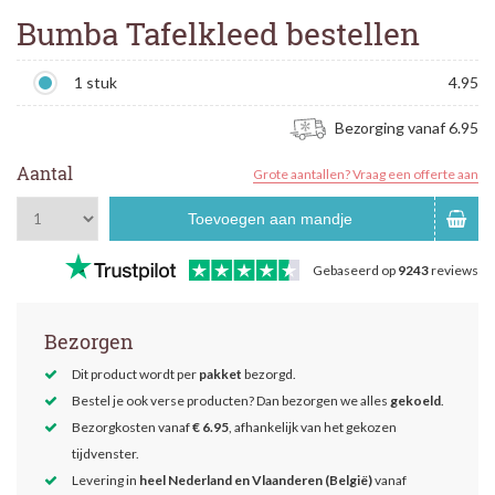
Bumba Tafelkleed bestellen
1 stuk
4.95
Bezorging vanaf 6.95
Aantal
Grote aantallen? Vraag een offerte aan
Toevoegen aan mandje
Gebaseerd op
9243
reviews
Bezorgen
Dit product wordt per
pakket
bezorgd.
Bestel je ook verse producten? Dan bezorgen we alles
gekoeld
.
Bezorgkosten vanaf
€ 6.95
, afhankelijk van het gekozen
tijdvenster.
Levering in
heel Nederland en Vlaanderen (België)
vanaf