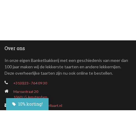
Over ons
In onze eigen Banketbakkerij met een geschiedenis van meer dan
100 jaar maken wij de lekkerste taarten en andere lekkernijen.
Deze overheerlijke taarten zijn nu ook online te bestellen.
+31(0)23 - 764 09 30
Maroastraat 20
1060 LG Amsterdam
10% korting!
klantenservice@besteltaart.nl
Informatie