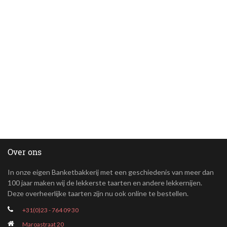
Over ons
In onze eigen Banketbakkerij met een geschiedenis van meer dan
100 jaar maken wij de lekkerste taarten en andere lekkernijen.
Deze overheerlijke taarten zijn nu ook online te bestellen.
+31(0)23 - 764 09 30
Maroastraat 20