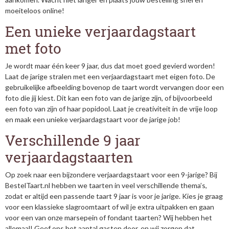
moeiteloos online!
Een unieke verjaardagstaart
met foto
Je wordt maar één keer 9 jaar, dus dat moet goed gevierd worden!
Laat de jarige stralen met een verjaardagstaart met eigen foto. De
gebruikelijke afbeelding bovenop de taart wordt vervangen door een
foto die jij kiest. Dit kan een foto van de jarige zijn, of bijvoorbeeld
een foto van zijn of haar popidool. Laat je creativiteit in de vrije loop
en maak een unieke verjaardagstaart voor de jarige job!
Verschillende 9 jaar
verjaardagstaarten
Op zoek naar een bijzondere verjaardagstaart voor een 9-jarige? Bij
BestelTaart.nl hebben we taarten in veel verschillende thema’s,
zodat er altijd een passende taart 9 jaar is voor je jarige. Kies je graag
voor een klassieke slagroomtaart of wil je extra uitpakken en gaan
voor een van onze marsepein of fondant taarten? Wij hebben het
allemaal! Geef ons het aantal gasten door, en wij zorgen dat