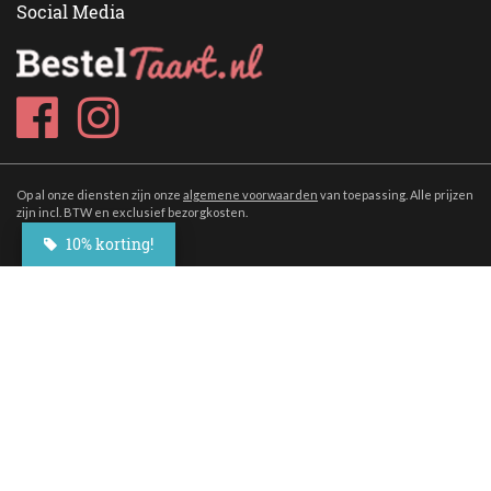
Social Media
Op al onze diensten zijn onze
algemene voorwaarden
van toepassing. Alle prijzen
zijn incl. BTW en exclusief bezorgkosten.
10% korting!
Assortiment
Taarten
Appeltaart
Chocoladetaart
Slagroomtaart
Marsepeintaart
Vlaaien