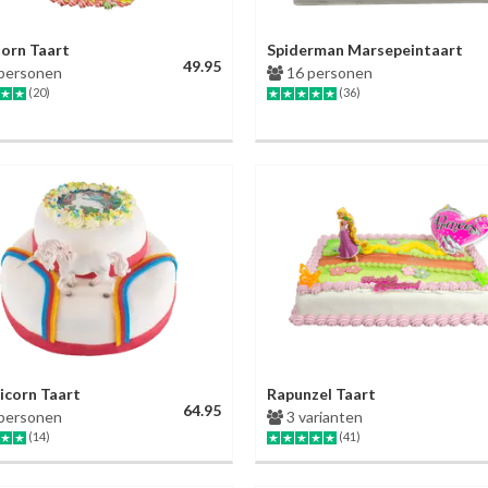
orn Taart
Spiderman Marsepeintaart
49.95
personen
16 personen
(20)
(36)
icorn Taart
Rapunzel Taart
64.95
personen
3 varianten
(14)
(41)