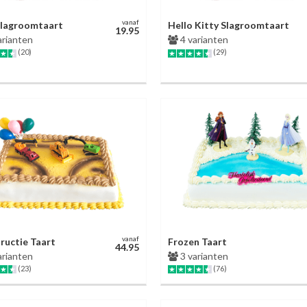
vanaf
Slagroomtaart
Hello Kitty Slagroomtaart
19.95
arianten
4 varianten
(20)
(29)
vanaf
ructie Taart
Frozen Taart
44.95
arianten
3 varianten
(23)
(76)