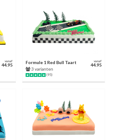
vanaf
vanaf
Formule 1 Red Bull Taart
44.95
44.95
3 varianten
(95)