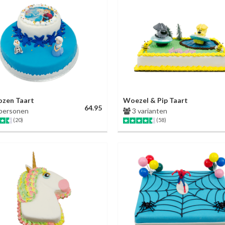
ozen Taart
Woezel & Pip Taart
64.95
personen
3 varianten
(20)
(58)