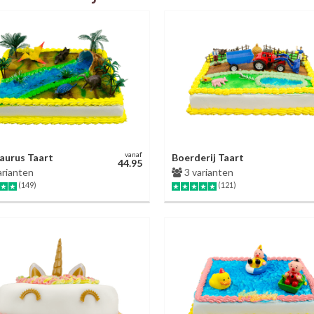
vanaf
aurus Taart
Boerderij Taart
44.95
arianten
3 varianten
(149)
(121)