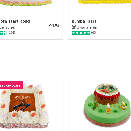
orn Taart Rond
Bumba Taart
44.95
personen
3 varianten
(134)
(63)