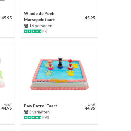
Winnie de Poeh
45.95
45.95
Marsepeintaart
16 personen
(9)
vanaf
vanaf
Paw Patrol Taart
44.95
44.95
3 varianten
(28)