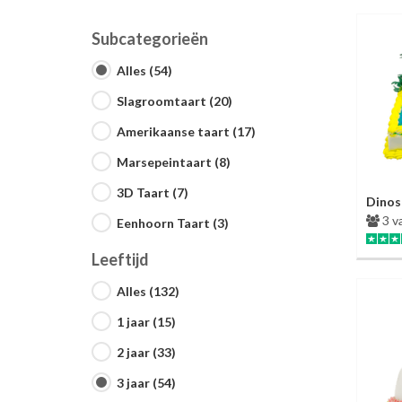
Subcategorieën
Alles (54)
Slagroomtaart (20)
Amerikaanse taart (17)
Marsepeintaart (8)
3D Taart (7)
Dinos
3 v
Eenhoorn Taart (3)
Leeftijd
Alles (132)
1 jaar (15)
2 jaar (33)
3 jaar (54)