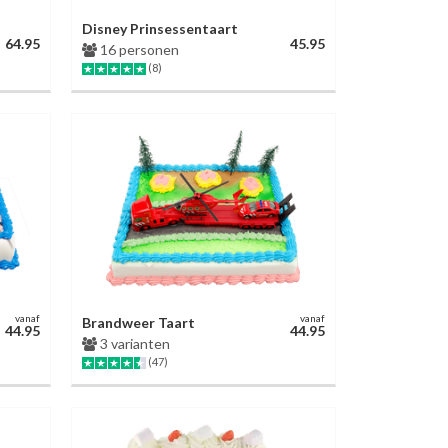
Disney Prinsessentaart
64.95
45.95
16 personen
(8)
vanaf
vanaf
Brandweer Taart
44.95
44.95
3 varianten
(47)