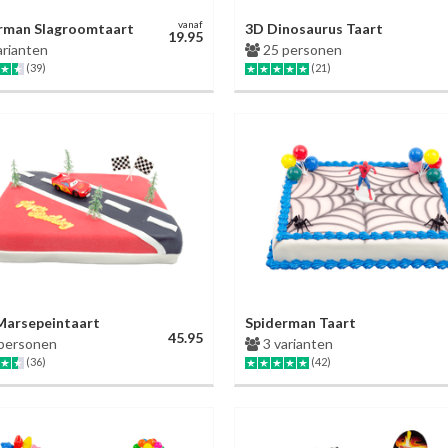
vanaf
rman Slagroomtaart
3D Dinosaurus Taart
19.95
arianten
25 personen
(39)
(21)
Marsepeintaart
Spiderman Taart
45.95
personen
3 varianten
(36)
(42)