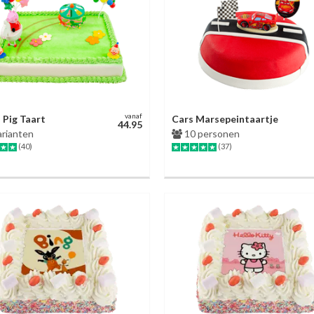
vanaf
 Pig Taart
Cars Marsepeintaartje
44.95
arianten
10 personen
(40)
(37)