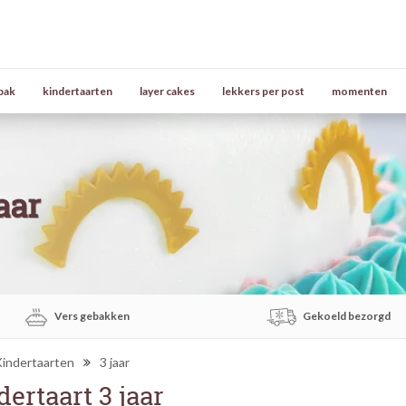
bak
kindertaarten
layer cakes
lekkers per post
momenten
aar
Vers gebakken
Gekoeld bezorgd
indertaarten
3 jaar
dertaart 3 jaar