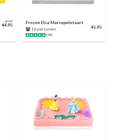
vanaf
Frozen Elsa Marsepeintaart
44.95
45.95
16 personen
(68)