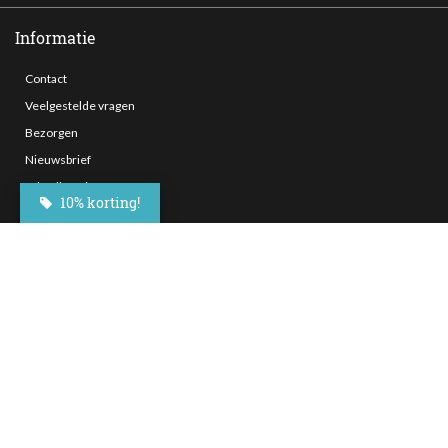
Informatie
Contact
Veelgestelde vragen
Bezorgen
Nieuwsbrief
Afhaallocaties
10% korting!
Klantenservice
Zakelijk bestellen
Over Besteltaart
Privacy voorwaarden
Algemene Voorwaarden
Social Media