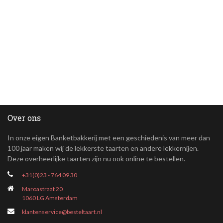
Over ons
In onze eigen Banketbakkerij met een geschiedenis van meer dan
100 jaar maken wij de lekkerste taarten en andere lekkernijen.
Deze overheerlijke taarten zijn nu ook online te bestellen.
+31(0)23 - 764 09 30
Maroastraat 20
1060 LG Amsterdam
klantenservice@besteltaart.nl