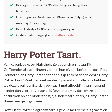
Bezorgkosten vanaf
€ 7.95
, afhankelijk van het gekozen
tijdvenster.
Levering in
heel Nederland en Vlaanderen (België)
vanaf
maandag t/m zaterdag.
Bestel
uiterlijk 17:00
voor levering morgen.
Gratis
afhalen mogelijk
op een
afhaallocatie
.
Harry Potter Taart
Van Ravenklauw, tot Huffelpuf, Zwadderich en natuurlijk
Griffoendor, alle afdelingen vormen hun eigen clubje net zoals Ron,
Hermelien en Harry Potter dat doen. Op zoek naar een echte Harry
Potter taart? Zoek dan niet verder! Speciaal voor alle fans hebben
we deze overheerlijke slagroomtaart met afbeelding van niemand
minder dan grote tovenaar zelf. Deze taart mag daarom zeker niet
ontbreken op een kinderfeestje, al helemaal niet als je Harry Potter
themafeestje organiseert.
Deze Harry Potter slagroomtaart is gevuld met verse
slagroom
en