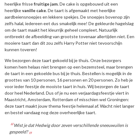
heerlijke frisse
fruitige
jam
. De cake is opgebouwd uit een
heerlijke
vanille
cake
. De taart is afgemaakt met heerlijke
aardbeiensnoepjes en lekkere spekjes. De snoepjes bovenop zijn
zelfs halal, iedereen eet dus smakelijk mee! De gekleurde hagelslag
om de taart maakt het kleurrijk geheel compleet. Natuurlijk
ontbreekt de afbeelding van grootste tovenaar allertijden niet. Een
mooiere taart dan dit zou zelfs Harry Potter niet tevoorschijn
kunnen toveren!
We bezorgen deze taart gekoeld bij je thuis. Onze bezorgers
komen hem helaas niet brengen op een bezemsteel, maar brengen
de taart in een gekoelde bus bij je thuis. Bestellen is mogelijk in de
groottes van 10 personen, 16 personen en 20 personen. Zo heb je
voor ieder feestje de mooiste taart in huis. Wij bezorgen de taart
door heel Nederland. Dus of je nu een verjaardagsfeestje viert in
Maastricht, Amsterdam, Rotterdam of misschien wel Groningen:
deze taart maakt jouw thema feestje helemaal af. Wacht niet langer
en bestel vandaag nog deze overheerlijke taart.
Wist je dat Hedwig door zeven verschillende sneeuwuilen is
gespeeld?