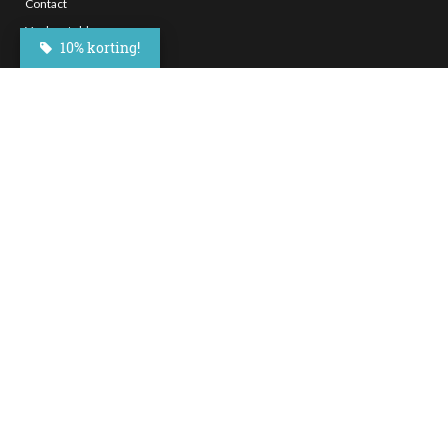
Contact
Veelgestelde vragen
10% korting!
Bezorgen
Nieuwsbrief
Afhaallocaties
Klantenservice
Zakelijk bestellen
Over Besteltaart
Privacy voorwaarden
Algemene Voorwaarden
Social Media