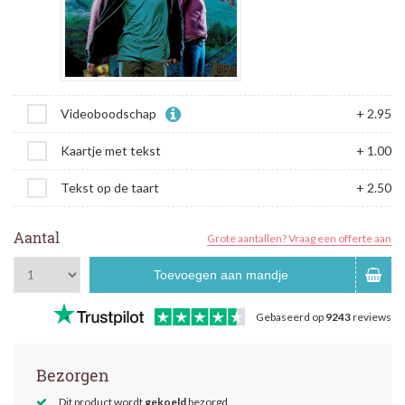
Videoboodschap
+ 2.95
Kaartje met tekst
+ 1.00
Tekst op de taart
+ 2.50
Aantal
Grote aantallen? Vraag een offerte aan
Toevoegen aan mandje
Gebaseerd op
9243
reviews
Bezorgen
Dit product wordt
gekoeld
bezorgd.