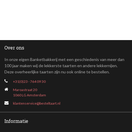
Over ons
In onze eigen Banketbakkerij met een geschiedenis van meer dan
100 jaar maken wij de lekkerste taarten en andere lekkernijen.
Deze overheerlijke taarten zijn nu ook online te bestellen.
+31(0)23 - 764 09 30
Maroastraat 20
1060 LG Amsterdam
klantenservice@besteltaart.nl
Informatie