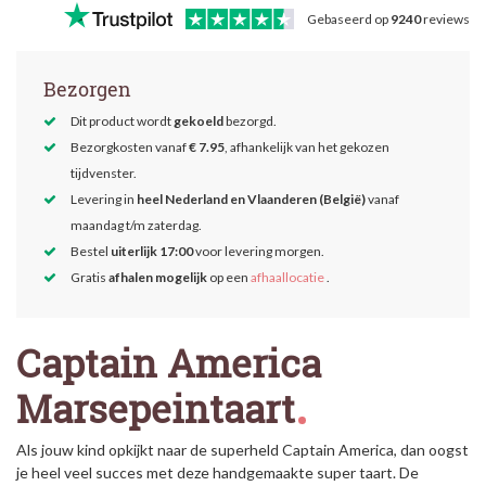
Gebaseerd op
9240
reviews
Bezorgen
Dit product wordt
gekoeld
bezorgd.
Bezorgkosten vanaf
€ 7.95
, afhankelijk van het gekozen
tijdvenster.
Levering in
heel Nederland en Vlaanderen (België)
vanaf
maandag t/m zaterdag.
Bestel
uiterlijk 17:00
voor levering morgen.
Gratis
afhalen mogelijk
op een
afhaallocatie
.
Captain America
Marsepeintaart
Als jouw kind opkijkt naar de superheld Captain America, dan oogst
je heel veel succes met deze handgemaakte super taart. De