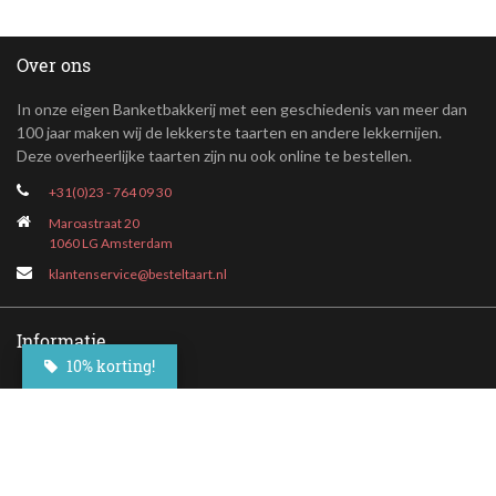
Over ons
In onze eigen Banketbakkerij met een geschiedenis van meer dan
100 jaar maken wij de lekkerste taarten en andere lekkernijen.
Deze overheerlijke taarten zijn nu ook online te bestellen.
+31(0)23 - 764 09 30
Maroastraat 20
1060 LG Amsterdam
klantenservice@besteltaart.nl
Informatie
10% korting!
Contact
Veelgestelde vragen
Bezorgen
Nieuwsbrief