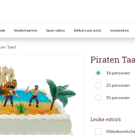
bak
kindertaarten
layer cakes
lekkers per post
momenten
ten Taart
Piraten Taa
16 personen
25 personen
35 personen
Leuke extra's
Videoboodsch