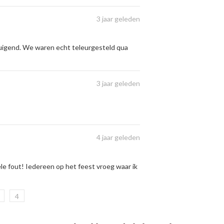
3 jaar geleden
rtuigend. We waren echt teleurgesteld qua
3 jaar geleden
4 jaar geleden
le fout! Iedereen op het feest vroeg waar ik
4