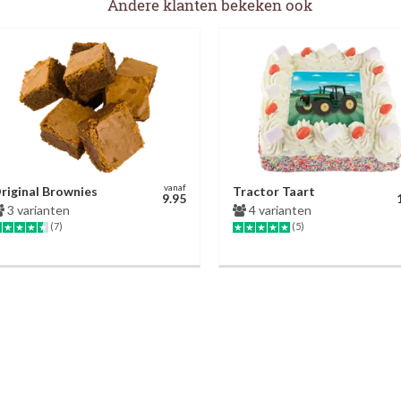
Andere klanten bekeken ook
vanaf
riginal Brownies
Tractor Taart
9.95
3 varianten
4 varianten
(7)
(5)