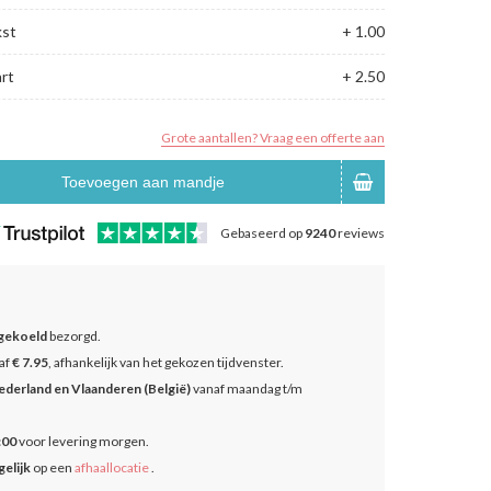
kst
+ 1.00
rt
+ 2.50
Grote aantallen? Vraag een offerte aan
Toevoegen aan mandje
Gebaseerd op
9240
reviews
gekoeld
bezorgd.
af
€ 7.95
, afhankelijk van het gekozen tijdvenster.
ederland en Vlaanderen (België)
vanaf maandag t/m
:00
voor levering morgen.
elijk
op een
afhaallocatie
.