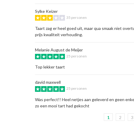
Sylke Keizer
35 personen
Taart zag er heel goed uit, maar qua smaak niet ove
prijs kwaliteit verhouding.
Melanie August de Meijer
25 personen
Top lekker taart
david maxwell
25 personen
Was perfect!! Heel netjes aan geleverd en geen enke
zo een mooi tart had gekocht
1
2
3