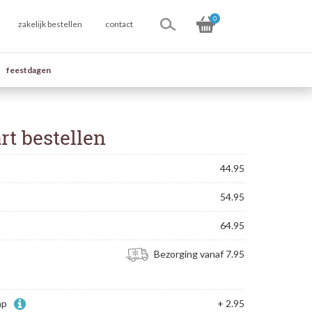
0
zakelijk bestellen
contact
feestdagen
rt bestellen
44.95
54.95
64.95
Bezorging vanaf 7.95
ap
+ 2.95