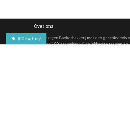
Over ons
In onze eigen Banketbakkerij met een geschiedenis 
10% korting!
meer dan 100 jaar maken wij de lekkerste taarten en
andere lekkernijen. Deze overheerlijke taarten zijn nu
online te bestellen.
+31(0)23 - 764 09 30
Maroastraat 20
1060 LG Amsterdam
klantenservice@besteltaart.nl
Op al onze diensten zijn onze
algemene voorwaarden
van toepass