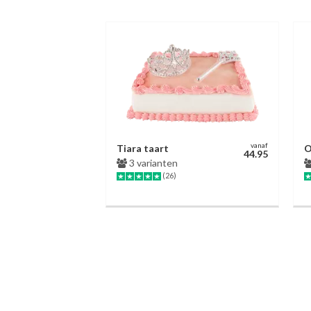
vanaf
Tiara taart
O
44.95
3 varianten
(26)