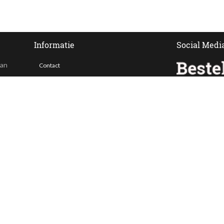
Informatie
Social Medi
van
Contact
Veelgestelde vragen
 ook
Bezorgen
Nieuwsbrief
Afhaallocaties
Klantenservice
Zakelijk bestellen
Over Besteltaart
Privacy voorwaarden
Algemene Voorwaarden
ing. Alle prijzen zijn incl. BTW en exclusief bezorgkosten.