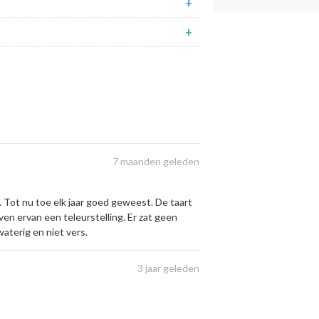
+
+
7 maanden geleden
t. Tot nu toe elk jaar goed geweest. De taart
ven ervan een teleurstelling. Er zat geen
terig en niet vers.
3 jaar geleden