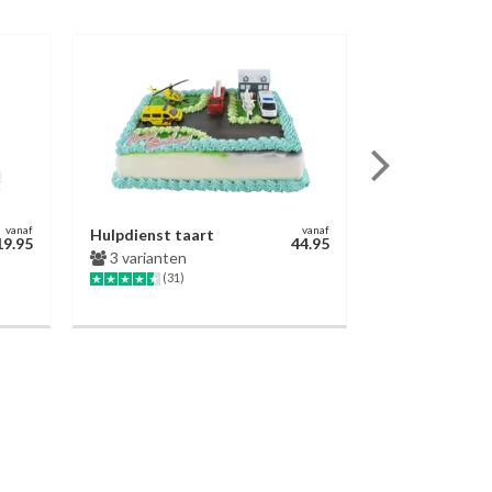
vanaf
vanaf
Hulpdienst taart
Chocoladetaa
19.95
44.95
3 varianten
3 varianten
(31)
(623)