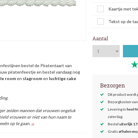
Kaartje met te
Tekst op de taa
Aantal
nfestijnen bestel de Piratentaart van
 jouw piratenfeestje en bestel vandaag nog
le room
en
slagroom
en
luchtige
cake
Bezorgen
Dit product wordt
ding.
Bezorgkosten van
Levering in
heel N
oeger zeiden mannen dat vrouwen ongeluk
ield vrouwen er niet van hun naam te
zaterdag.
eeën op te gaan.
Bestel
uiterlijk 17
Gratis
afhalen mog