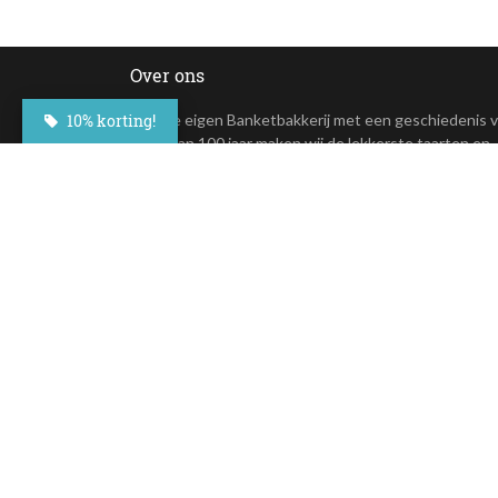
Over ons
10% korting!
In onze eigen Banketbakkerij met een geschiedenis 
meer dan 100 jaar maken wij de lekkerste taarten en
andere lekkernijen. Deze overheerlijke taarten zijn nu
online te bestellen.
+31(0)23 - 764 09 30
Maroastraat 20
1060 LG Amsterdam
klantenservice@besteltaart.nl
Op al onze diensten zijn onze
algemene voorwaarden
van toepass