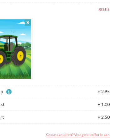
gratis
ap
+ 2.95
kst
+ 1.00
rt
+ 2.50
Grote aantallen? Vraag een offerte aan