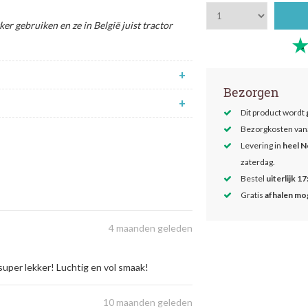
er gebruiken en ze in België juist tractor
+
Bezorgen
+
Dit product wordt
Bezorgkosten van
Levering in
heel N
zaterdag.
Bestel
uiterlijk 17
Gratis
afhalen mog
4 maanden geleden
uper lekker! Luchtig en vol smaak!
10 maanden geleden