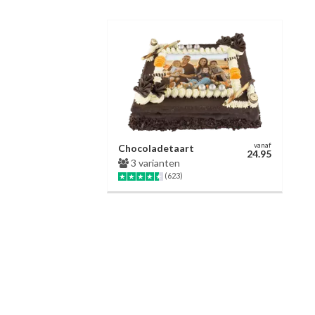
vanaf
Chocoladetaart
24.95
3 varianten
(623)