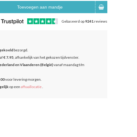
Toevoegen aan mandje
Gebaseerd op
9241
reviews
gekoeld
bezorgd.
af
€ 7.95
, afhankelijk van het gekozen tijdvenster.
ederland en Vlaanderen (België)
vanaf maandag t/m
:00
voor levering morgen.
elijk
op een
afhaallocatie
.