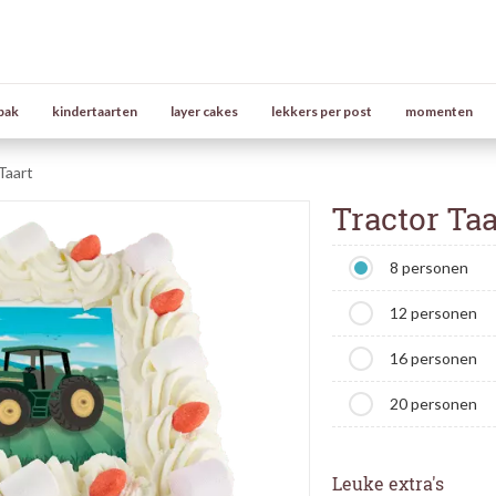
bak
kindertaarten
layer cakes
lekkers per post
momenten
Taart
Tractor Taa
8 personen
12 personen
16 personen
20 personen
Leuke extra's