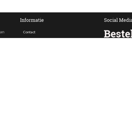
Informatie
Social Medi
van
Contact
Veelgestelde vragen
 ook
Bezorgen
Nieuwsbrief
Afhaallocaties
Klantenservice
Zakelijk bestellen
Over Besteltaart
Privacy voorwaarden
Algemene Voorwaarden
ing. Alle prijzen zijn incl. BTW en exclusief bezorgkosten.