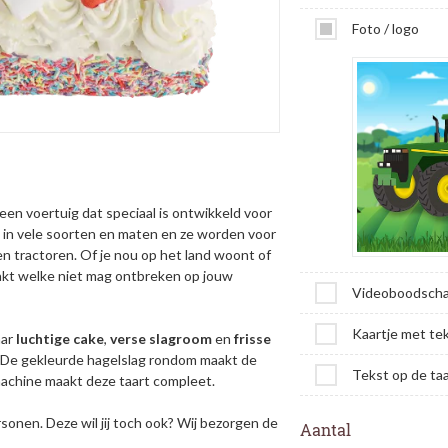
Foto / logo
 een voertuig dat speciaal is ontwikkeld voor
 in vele soorten en maten en ze worden voor
ten tractoren. Of je nou op het land woont of
akt welke niet mag ontbreken op jouw
Videoboodsch
Kaartje met te
aar
luchtige
cake
,
verse
slagroom
en
frisse
l. De gekleurde hagelslag rondom maakt de
Tekst op de taa
machine maakt deze taart compleet.
rsonen. Deze wil jij toch ook? Wij bezorgen de
Aantal