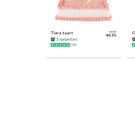
vanaf
Tiara taart
O
44.95
3 varianten
(26)