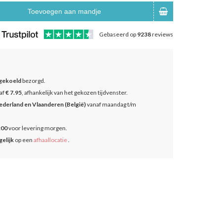
Toevoegen aan mandje
Gebaseerd op
9238
reviews
gekoeld
bezorgd.
af
€ 7.95
, afhankelijk van het gekozen tijdvenster.
ederland en Vlaanderen (België)
vanaf maandag t/m
:00
voor levering morgen.
elijk
op een
afhaallocatie
.