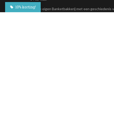
10% korting!
In onze eigen Banketbakkerij met een geschiedenis 
meer dan 100 jaar maken wij de lekkerste taarten en
andere lekkernijen. Deze overheerlijke taarten zijn nu
online te bestellen.
+31(0)23 - 764 09 30
Maroastraat 20
1060 LG Amsterdam
klantenservice@besteltaart.nl
Op al onze diensten zijn onze
algemene voorwaarden
van toepass
Assortiment