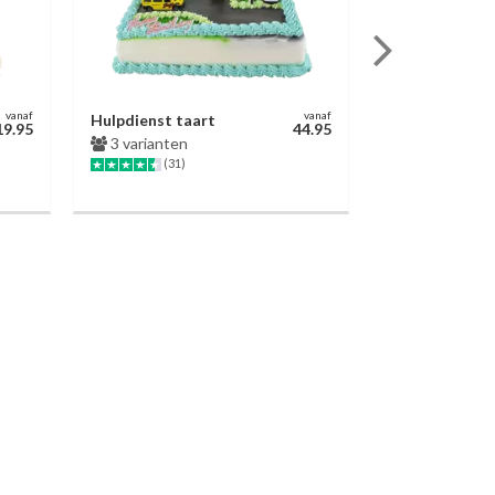
vanaf
vanaf
Hulpdienst taart
Chocoladetaa
19.95
44.95
3 varianten
3 varianten
(31)
(623)