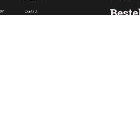
van
Contact
Veelgestelde vragen
 ook
Bezorgen
Nieuwsbrief
Afhaallocaties
Klantenservice
Zakelijk bestellen
Over Besteltaart
Privacy voorwaarden
Algemene Voorwaarden
ing. Alle prijzen zijn incl. BTW en exclusief bezorgkosten.