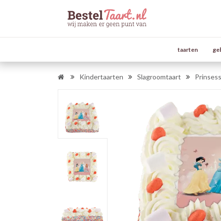
taarten
ge
Kindertaarten
Slagroomtaart
Prinsess