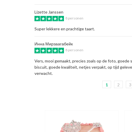
Lizette Janssen
8 personen
Super lekkere en prachtige taart.
Инна Мирзаагабейк
8 personen
Vers, mooi gemaakt, precies zoals op de foto, goede s
biscuit, goede kwaliteit, netjes verpakt, op tijd geleve
verwacht.
1
2
3