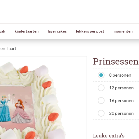
bak
kindertaarten
layer cakes
lekkers per post
momenten
en Taart
Prinsessen 
8 personen
12 personen
16 personen
20 personen
Leuke extra's