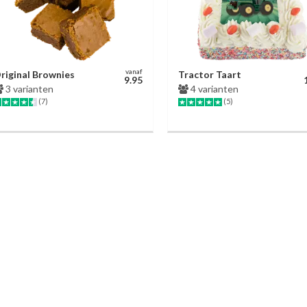
vanaf
riginal Brownies
Tractor Taart
9.95
3 varianten
4 varianten
(7)
(5)