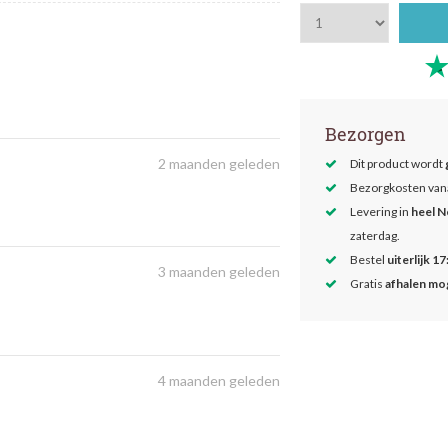
Bezorgen
2 maanden geleden
Dit product wordt
Bezorgkosten van
Levering in
heel N
zaterdag.
Bestel
uiterlijk 17
3 maanden geleden
Gratis
afhalen mog
4 maanden geleden