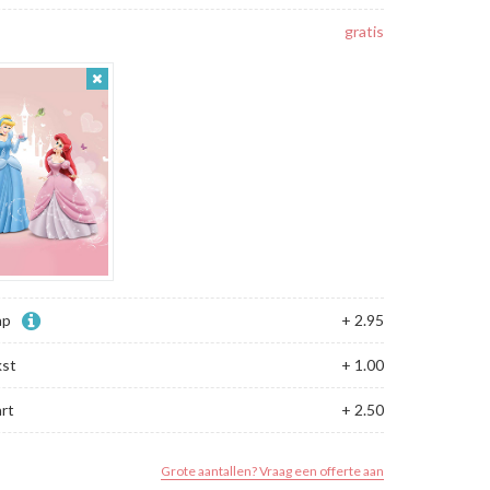
gratis
ap
+ 2.95
kst
+ 1.00
rt
+ 2.50
Grote aantallen? Vraag een offerte aan