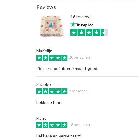
Reviews
16 reviews
Marjolijn
20 personen
Ziet er mooi uit en smaakt goed
Shaobo
8 personen
Lekkere taart
klant
16 personen
Lekkere en verse taart!