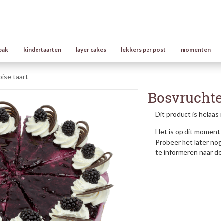
bak
kindertaarten
layer cakes
lekkers per post
momenten
ise taart
Bosvruchte
Dit product is helaas 
Het is op dit moment 
Probeer het later no
te informeren naar d