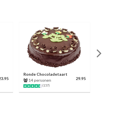
Ronde Chocoladetaart
Marsepeintaa
23.95
29.95
14 personen
5 varianten
(157)
(104)