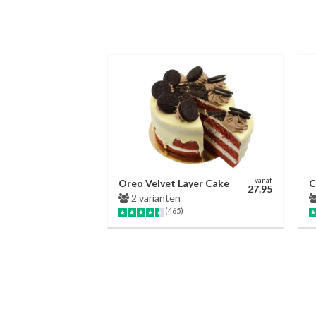
vanaf
Oreo Velvet Layer Cake
C
27.95
2 varianten
(465)