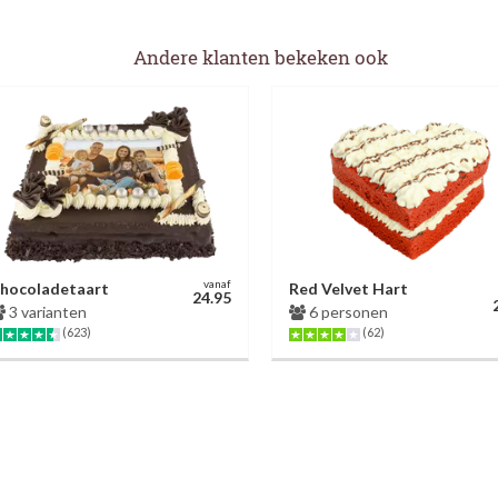
Andere klanten bekeken ook
vanaf
hocoladetaart
Red Velvet Hart
24.95
3 varianten
6 personen
(623)
(62)