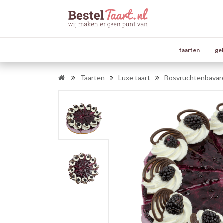
taarten
ge
Taarten
Luxe taart
Bosvruchtenbavaro