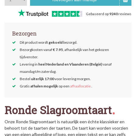
Gebaseerd op
9240
reviews
Bezorgen
Dit product wordt
gekoeld
bezorgd.
Bezorgkosten vanaf
€ 7.95
, afhankelijk van het gekozen
tijdvenster.
Levering in
heel Nederland en Vlaanderen (België)
vanaf
maandag t/m zaterdag.
Bestel
uiterlijk 17:00
voor levering morgen.
Gratis
afhalen mogelijk
op een
afhaallocatie
.
Ronde Slagroomtaart
Onze Ronde Slagroomtaart is natuurlijk een échte klassieker en
behoort tot de taarten der taarten. De taart kan worden voorzien
van een eigen afbeelding of logo, een eigen tekst en er kan zelfs