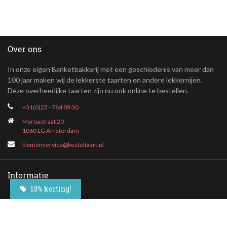
Over ons
In onze eigen Banketbakkerij met een geschiedenis van meer dan
100 jaar maken wij de lekkerste taarten en andere lekkernijen.
Deze overheerlijke taarten zijn nu ook online te bestellen.
+31(0)23 - 764 09 30
Maroastraat 20
1060 LG Amsterdam
klantenservice@besteltaart.nl
Informatie
10% korting!
Contact
Veelgestelde vragen
Bezorgen