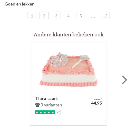
Goed en lekker
...
1
2
3
4
5
13
Andere klanten bekeken ook
Tiara taart
vanaf
44.95
3 varianten
(26)