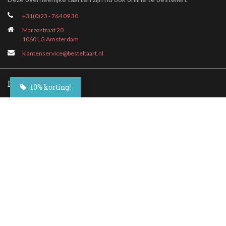
+31(0)23 - 764 09 30
Maroastraat 20
1060 LG Amsterdam
klantenservice@besteltaart.nl
Informatie
10% korting!
Contact
Veelgestelde vragen
Bezorgen
Nieuwsbrief
Afhaallocaties
Klantenservice
Zakelijk bestellen
Over Besteltaart
Privacy voorwaarden