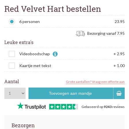
Red Velvet Hart bestellen
6 personen
23.95
Bezorging vanaf 7.95
Leuke extra's
Videoboodschap
+ 2.95
Kaartje met tekst
+ 1.00
Aantal
Grote aantallen? Vraag een offerte aan
Toevoegen aan mandje
Gebaseerd op
9243
reviews
Bezorgen