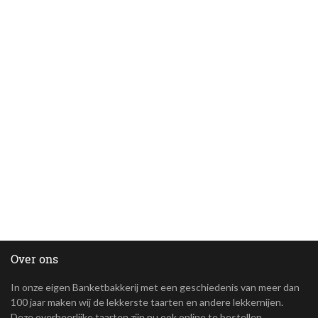
Over ons
In onze eigen Banketbakkerij met een geschiedenis van meer dan
100 jaar maken wij de lekkerste taarten en andere lekkernijen.
Deze overheerlijke taarten zijn nu ook online te bestellen.