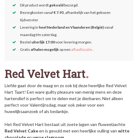
Dit product wordt
gekoeld
bezorgd.
Bezorgkosten vanaf
€ 7.95
, afhankelijk van het gekozen
tijdvenster.
Levering in
heel Nederland en Vlaanderen (België)
vanaf
maandag t/m zaterdag.
Bestel
uiterlijk 17:00
voor levering morgen.
Gratis
afhalen mogelijk
op een
afhaallocatie
.
Red Velvet Hart
Liefde gaat door de maag en zo ook bij deze heerlijke Red Velvet
Hart Taart! Een ware guilty pleasure van menig mens en deze
hartendief is perfect om te delen met je dierbaren. Niet alleen
perfect voor Valentijnsdag, maar ook zeker voor een
huwelijksaanzoek of als bedankje.
Het Red Velvet Hart bestaat uit zoete lagen van fluweelzachte
Red Velvet Cake
en is gevuld met een heerlijke vulling van
witte
chocolade
en
verse
slagroom
.