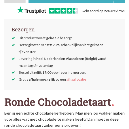
Gebaseerd op
9243
reviews
Bezorgen
Dit product wordt
gekoeld
bezorgd.
Bezorgkosten vanaf
€ 7.95
, afhankelijk van het gekozen
tijdvenster.
Levering in
heel Nederland en Vlaanderen (België)
vanaf
maandag t/m zaterdag.
Bestel
uiterlijk 17:00
voor levering morgen.
Gratis
afhalen mogelijk
op een
afhaallocatie
.
Ronde Chocoladetaart
Ben jij een echte chocolade liefhebber? Mag men jou wakker maken
voor alles wat met chocolade te maken heeft? Dan moet je deze
ronde chocoladetaart zeker eens proeven!