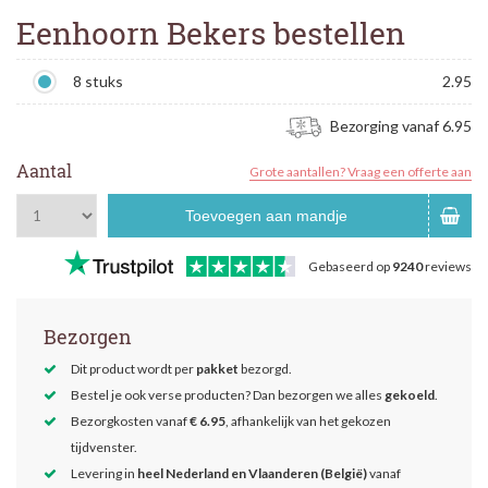
Eenhoorn Bekers bestellen
8 stuks
2.95
Bezorging vanaf 6.95
Aantal
Grote aantallen? Vraag een offerte aan
Toevoegen aan mandje
Gebaseerd op
9240
reviews
Bezorgen
Dit product wordt per
pakket
bezorgd.
Bestel je ook verse producten? Dan bezorgen we alles
gekoeld
.
Bezorgkosten vanaf
€ 6.95
, afhankelijk van het gekozen
tijdvenster.
Levering in
heel Nederland en Vlaanderen (België)
vanaf