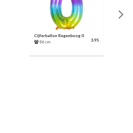
Cijferballon Regenboog 0
3.95
86 cm