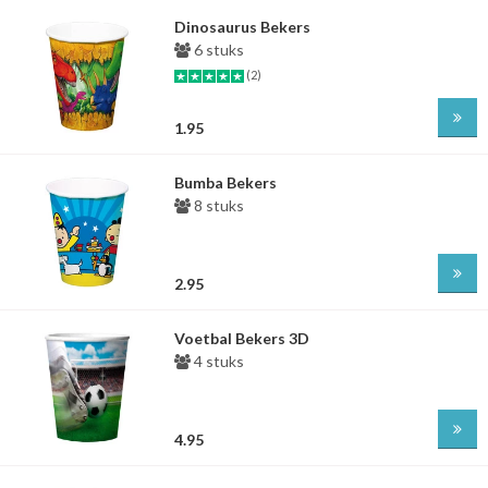
Dinosaurus Bekers
6 stuks
(2)
1.95
Bumba Bekers
8 stuks
2.95
Voetbal Bekers 3D
4 stuks
4.95