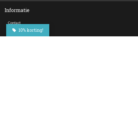
Informatie
Contact
10% korting!
Veelgestelde vragen
Bezorgen
Nieuwsbrief
Afhaallocaties
Klantenservice
Zakelijk bestellen
Over Besteltaart
Privacy voorwaarden
Algemene Voorwaarden
Social Media