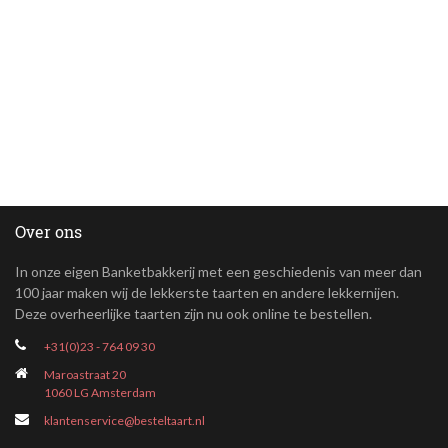
Over ons
In onze eigen Banketbakkerij met een geschiedenis van meer dan
100 jaar maken wij de lekkerste taarten en andere lekkernijen.
Deze overheerlijke taarten zijn nu ook online te bestellen.
+31(0)23 - 764 09 30
Maroastraat 20
1060 LG Amsterdam
klantenservice@besteltaart.nl