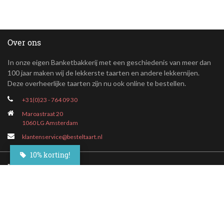
Over ons
In onze eigen Banketbakkerij met een geschiedenis van meer dan
100 jaar maken wij de lekkerste taarten en andere lekkernijen.
Deze overheerlijke taarten zijn nu ook online te bestellen.
+31(0)23 - 764 09 30
Maroastraat 20
1060 LG Amsterdam
klantenservice@besteltaart.nl
10% korting!
Informatie
Contact
Veelgestelde vragen
Bezorgen