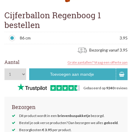
Cijferballon Regenboog 1
bestellen
86 cm
3.95
Bezorging vanaf 3.95
Aantal
Grote aantallen? Vraag een offerte aan
Toevoegen aan mandje
Gebaseerd op
9240
reviews
Bezorgen
Dit product wordt in een
brievenbuspakketje
bezorgd.
Bestel je ook verse producten? Dan bezorgen we alles
gekoeld
.
Bezorgkosten
€ 3.95
per product.