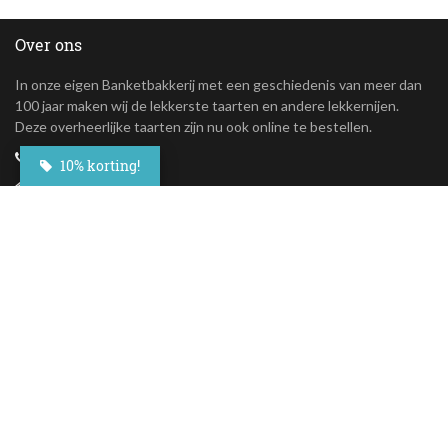
Over ons
In onze eigen Banketbakkerij met een geschiedenis van meer dan
100 jaar maken wij de lekkerste taarten en andere lekkernijen.
Deze overheerlijke taarten zijn nu ook online te bestellen.
+31(0)23 - 764 09 30
10% korting!
Maroastraat 20
1060 LG Amsterdam
klantenservice@besteltaart.nl
Informatie
Contact
Veelgestelde vragen
Bezorgen
Nieuwsbrief
Afhaallocaties