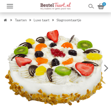
0
Taarten
Luxe taart
Slagroomtaartje