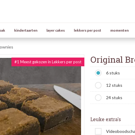
bak
kindertaarten
layer cakes
lekkers per post
momenten
rownies
Original B
#1 Meest gekozen in Lekkers per post
6 stuks
12 stuks
24 stuks
Leuke extra's
Videoboodsch