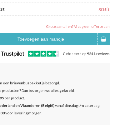
kst
gratis
Grote aantallen? Vraag een offerte aan
Toevoegen aan mandje
Gebaseerd op
9241
reviews
in een
brievenbuspakketje
bezorgd.
se producten? Dan bezorgen we alles
gekoeld
.
.95
per product.
ederland en Vlaanderen (België)
vanaf dinsdag t/m zaterdag.
:00
voor levering morgen.