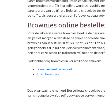
Onze brownies worden met liefde gebakken, met een 
geperfectioneerd. Elk ingrediënt wordt zorgvuldig g
garanderen, van de fijnste Belgische chocolade tot de
de koffie, als dessert, of als een liefdevol cadeau voo
Brownies online bestell
Voor de lekkerste verse brownies hoef je de deur nie
en geniet morgen al van deze heerlijke chocolade trak
brownies aan in 6 stuks, 8 stuks, 12 stuks of 24 stuk
gelegenheid. Of je nu een klein verwenmoment voor j
een heel gezelschap te trakteren, wij hebben de perfe
Ook hebben wij brownies in verschillende smaken:
Brownies met hazelnoot
Oreo brownies
Dus waar wacht je nog op? Bestel jouw chocolade brow
van smeuïge brownies zelf. Jouw zoete verwenmoment 