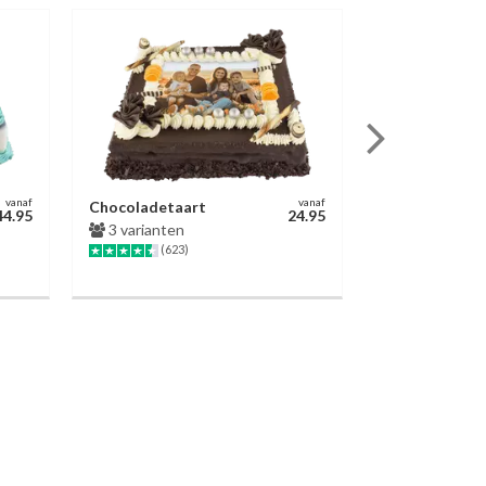
vanaf
vanaf
Chocoladetaart
Party Cupcak
44.95
24.95
3 varianten
9 stuks
(623)
(28)