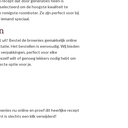
recept dat door generaties heen is
eselecteerd om de hoogste kwaliteit te
 romigste roomboter. Ze zijn perfect voor bij
r iemand speciaal.
en
t uit! Bestel de brownies gemakkelijk online
tatie. Het bestellen is eenvoudig. Wij bieden
s verpakkingen, perfect voor elke
ezelf wilt of genoeg lekkers nodig hebt om
cte optie voor je.
nies nu online en proef dit heerlijke recept
is slechts een klik verwijderd!