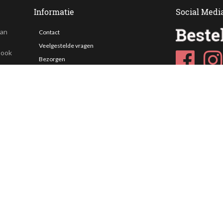
Informatie
Social Medi
van
Contact
Veelgestelde vragen
 ook
Bezorgen
Nieuwsbrief
Afhaallocaties
Klantenservice
Zakelijk bestellen
Over Besteltaart
Privacy voorwaarden
Algemene Voorwaarden
ing. Alle prijzen zijn incl. BTW en exclusief bezorgkosten.