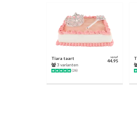
vanaf
Tiara taart
T
44.95
3 varianten
(26)