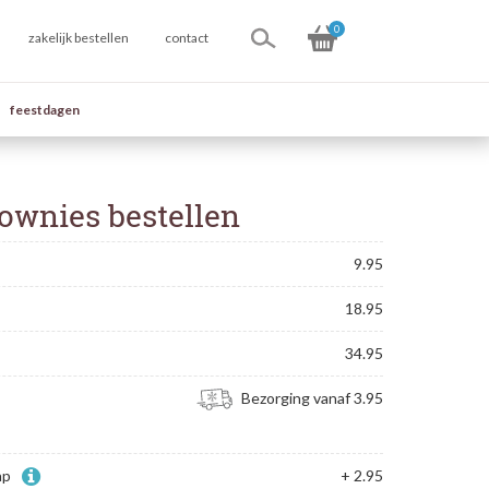
0
zakelijk bestellen
contact
feestdagen
rownies bestellen
9.95
18.95
34.95
Bezorging vanaf 3.95
ap
+ 2.95