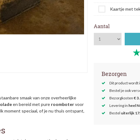
Kaartje met te
Aantal
Bezorgen
Dit product wordt 
Bestel je ook ver
taanbare smaak van onze overheerlijke
Bezorgkosten
€ 3
colade
en bereid met pure
roomboter
voor
Levering in
heel N
k moment speciaal, of je nu thuis ontspant,
Bestel
uiterlijk 17
es