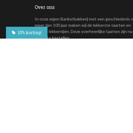
Over ons
In onze eigen Banketbakkerij met een geschiedenis 
meer dan 100 jaar maken wij de lekkerste taarten en
andere lekkernijen. Deze overheerlijke taarten zijn nu
10% korting!
online te bestellen.
+31(0)23 - 764 09 30
Maroastraat 20
1060 LG Amsterdam
klantenservice@besteltaart.nl
Op al onze diensten zijn onze
algemene voorwaarden
van toepass