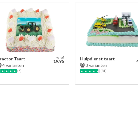
vanaf
ractor Taart
Hulpdienst taart
19.95
4 varianten
3 varianten
(5)
(31)