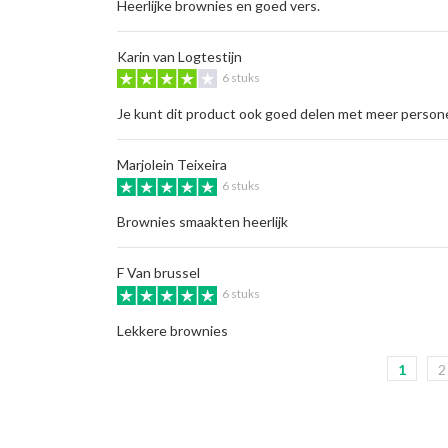
Heerlijke brownies en goed vers.
Karin van Logtestijn
6 stuks
Je kunt dit product ook goed delen met meer person
Marjolein Teixeira
6 stuks
Brownies smaakten heerlijk
F Van brussel
6 stuks
Lekkere brownies
1
2