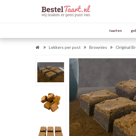
taarten
ge
Lekkers per post
Brownies
Original B