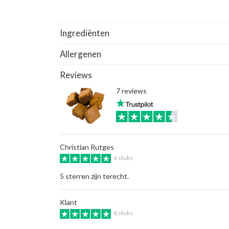
Ingrediënten
Allergenen
Reviews
7 reviews
Christian Rutges
6 stuks
5 sterren zijn terecht.
Klant
6 stuks