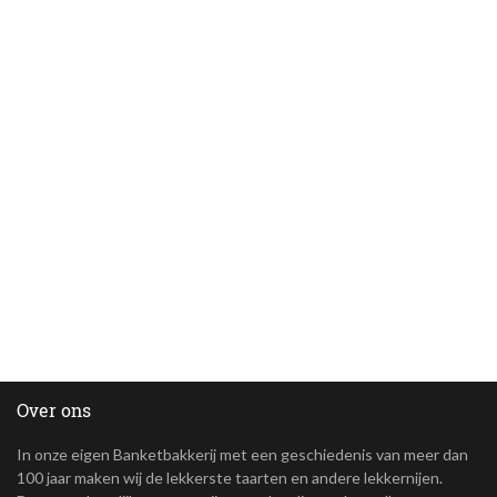
Over ons
In onze eigen Banketbakkerij met een geschiedenis van meer dan
100 jaar maken wij de lekkerste taarten en andere lekkernijen.