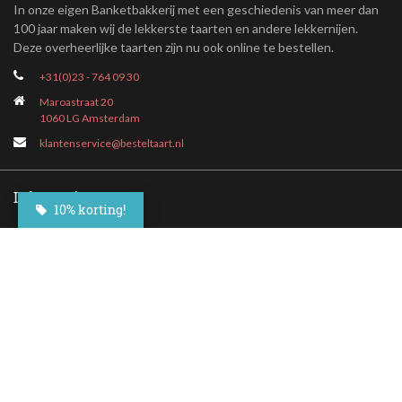
In onze eigen Banketbakkerij met een geschiedenis van meer dan
100 jaar maken wij de lekkerste taarten en andere lekkernijen.
Deze overheerlijke taarten zijn nu ook online te bestellen.
+31(0)23 - 764 09 30
Maroastraat 20
1060 LG Amsterdam
klantenservice@besteltaart.nl
Informatie
10% korting!
Contact
Veelgestelde vragen
Bezorgen
Nieuwsbrief
Afhaallocaties
Klantenservice
Zakelijk bestellen