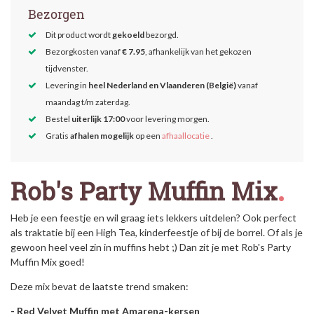
Bezorgen
Dit product wordt
gekoeld
bezorgd.
Bezorgkosten vanaf
€ 7.95
, afhankelijk van het gekozen
tijdvenster.
Levering in
heel Nederland en Vlaanderen (België)
vanaf
maandag t/m zaterdag.
Bestel
uiterlijk 17:00
voor levering morgen.
Gratis
afhalen mogelijk
op een
afhaallocatie
.
Rob's Party Muffin Mix
Heb je een feestje
en wil graag iets lekkers uitdelen? Ook perfect
als traktatie bij een High Tea, kinderfeestje of bij de borrel. Of als je
gewoon heel veel zin in muffins hebt ;) Dan zit je met Rob's
Party
Muffin
Mix goed!
Deze mix bevat de laatste trend smaken:
- Red Velvet Muffin met Amarena-kersen