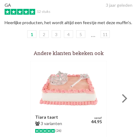
GA
3 jaar geleden
12 stuks
Heerlijke producten, het wordt altijd een feestje met deze muffin's.
...
1
2
3
4
5
11
Andere klanten bekeken ook
Tiara taart
vanaf
44.95
3 varianten
(26)