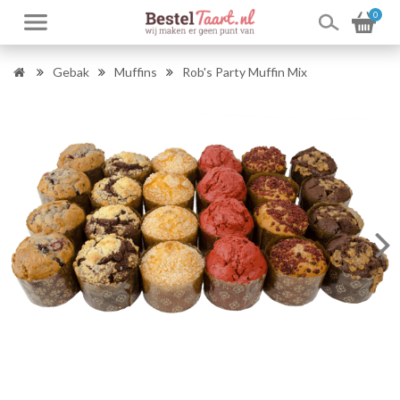
0
Gebak
Muffins
Rob's Party Muffin Mix