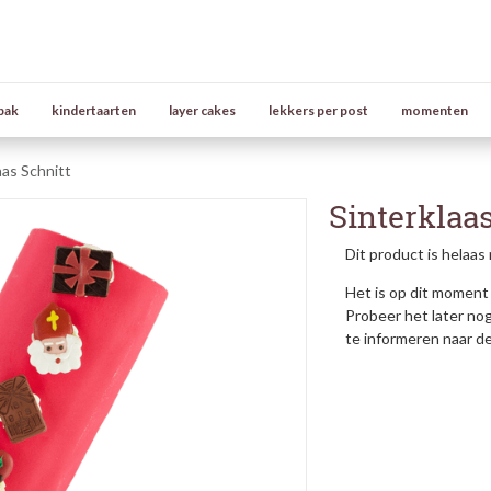
bak
kindertaarten
layer cakes
lekkers per post
momenten
aas Schnitt
Sinterklaas
Dit product is helaas 
Het is op dit moment 
Probeer het later no
te informeren naar d