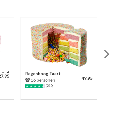
vanaf
Regenboog Taart
Sint Nicolaas 
27.95
49.95
16 personen
Royaal
(210)
14 persone
(5)