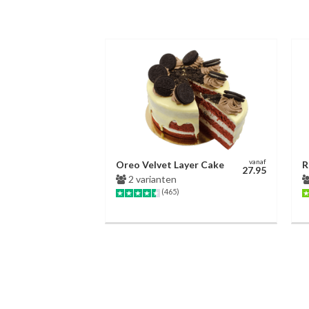
vanaf
Oreo Velvet Layer Cake
R
27.95
2 varianten
(465)