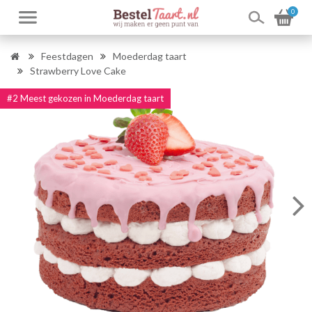
0
Feestdagen
Moederdag taart
Strawberry Love Cake
#2 Meest gekozen in Moederdag taart