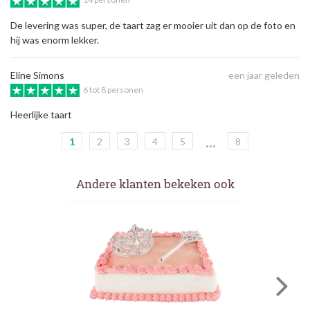
De levering was super, de taart zag er mooier uit dan op de foto en
hij was enorm lekker.
Eline Simons
een jaar geleden
6 tot 8 personen
Heerlijke taart
...
1
2
3
4
5
8
Andere klanten bekeken ook