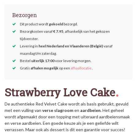
Bezorgen
Dit product wordt
gekoeld
bezorgd.
Bezorgkosten vanaf
€ 7.95
, afhankelijk van het gekozen
tijdvenster.
Levering in
heel Nederland en Vlaanderen (België)
vanaf
maandag t/m zaterdag.
Bestel
uiterlijk 17:00
voor levering morgen.
Gratis
afhalen mogelijk
op een
afhaallocatie
.
Strawberry Love Cake
De authentieke Red
Velvet
Cake wordt als basis gebruikt, gevuld
met een vulling van
verse
slagroom
en
aardbeien
. Het geheel
wordt afgemaakt door een topping met uiteraard aardbeiensmaak
en verse aardbeien. Een goede keuze als je een geliefde wilt
verrassen. Maar ook als dessert is dit een garantie voor succes!