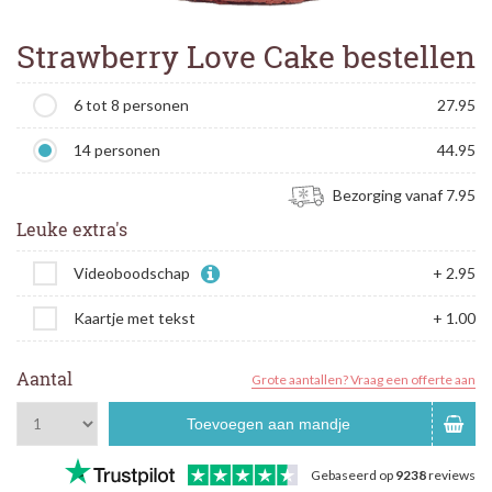
Strawberry Love Cake bestellen
6 tot 8 personen
27.95
14 personen
44.95
Bezorging vanaf 7.95
Leuke extra's
Videoboodschap
+ 2.95
Kaartje met tekst
+ 1.00
Aantal
Grote aantallen? Vraag een offerte aan
Toevoegen aan mandje
Gebaseerd op
9238
reviews