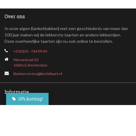
Over ons
In onze eigen Banketbakkerij met een geschiedenis van meer dan
100 jaar maken wij de lekkerste taarten en andere lekkernijen.
Deze overheerlijke taarten zijn nu ook online te bestellen.
+31(0)23 - 764 09 30
Maroastraat 20
1060 LG Amsterdam
klantenservice@besteltaart.nl
Informatie
10% korting!
Contact
Veelgestelde vragen
Bezorgen
Nieuwsbrief