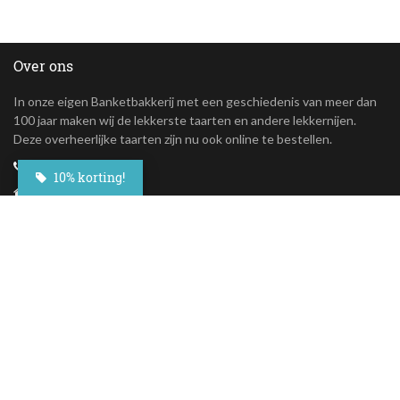
Over ons
In onze eigen Banketbakkerij met een geschiedenis van meer dan
100 jaar maken wij de lekkerste taarten en andere lekkernijen.
Deze overheerlijke taarten zijn nu ook online te bestellen.
+31(0)23 - 764 09 30
10% korting!
Maroastraat 20
1060 LG Amsterdam
klantenservice@besteltaart.nl
Informatie
Contact
Veelgestelde vragen
Bezorgen
Nieuwsbrief