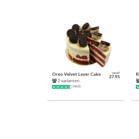
vanaf
Oreo Velvet Layer Cake
R
27.95
2 varianten
(465)