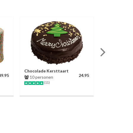
Chocolade Kersttaart
Red Velvet Ha
49.95
24.95
10 personen
6 personen
(11)
(62)