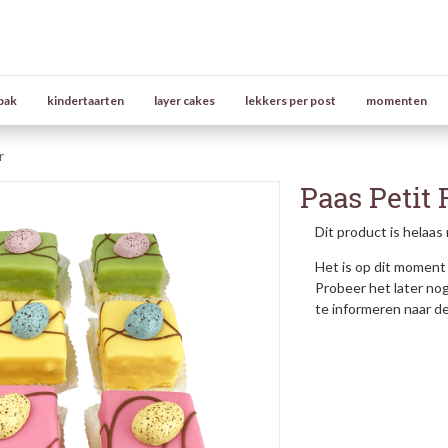
bak
kindertaarten
layer cakes
lekkers per post
momenten
r
Paas Petit 
Dit product is helaas 
Het is op dit moment 
Probeer het later no
te informeren naar d