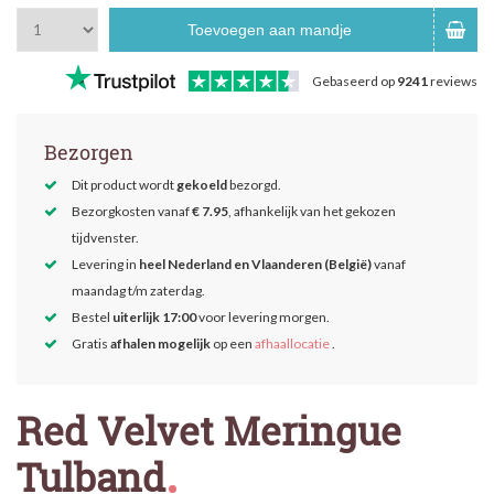
Toevoegen aan mandje
Gebaseerd op
9241
reviews
Bezorgen
Dit product wordt
gekoeld
bezorgd.
Bezorgkosten vanaf
€ 7.95
, afhankelijk van het gekozen
tijdvenster.
Levering in
heel Nederland en Vlaanderen (België)
vanaf
maandag t/m zaterdag.
Bestel
uiterlijk 17:00
voor levering morgen.
Gratis
afhalen mogelijk
op een
afhaallocatie
.
Red Velvet Meringue
Tulband