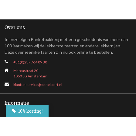
Over ons
In onze eigen Banketbakkerij met een geschiedenis van meer dan
100 jaar maken wij de lekkerste taarten en andere lekkernijen.
Deze overheerlijke taarten zijn nu ook online te bestellen.
+31(0)23 - 764 09 30
Maroastraat 20
1060 LG Amsterdam
klantenservice@besteltaart.nl
Informatie
10% korting!
Contact
Veelgestelde vragen
Bezorgen