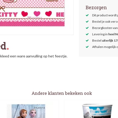
Bezorgen
Dit product wordt
Bestel je ook ver
Bezorgkosten van
Levering in
heel N
Bestel
uiterlijk 17
ed
Afhalen mogelijk 
lkleed een ware aanvulling op het feestje.
Andere klanten bekeken ook