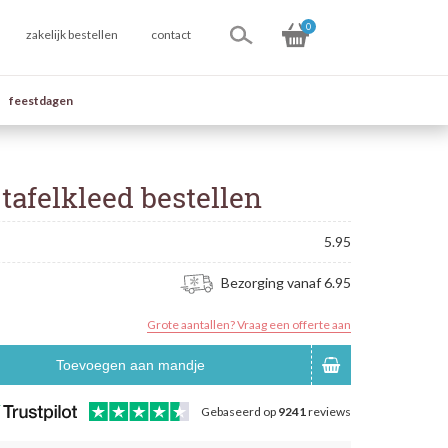
0
zakelijk bestellen
contact
feestdagen
 tafelkleed bestellen
5.95
Bezorging vanaf 6.95
Grote aantallen? Vraag een offerte aan
Toevoegen aan mandje
Gebaseerd op
9241
reviews