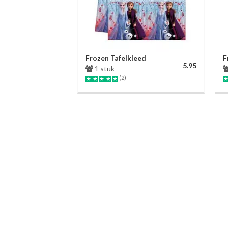
Frozen Tafelkleed
F
5.95
1 stuk
(2)