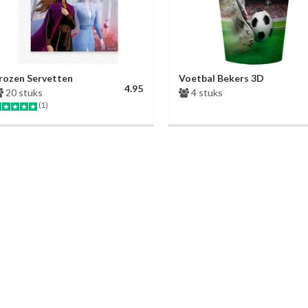
rozen Servetten
Voetbal Bekers 3D
4.95
20 stuks
4 stuks
(1)