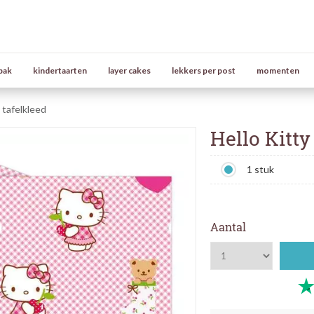
bak
kindertaarten
layer cakes
lekkers per post
momenten
 tafelkleed
Hello Kitty
1 stuk
Aantal