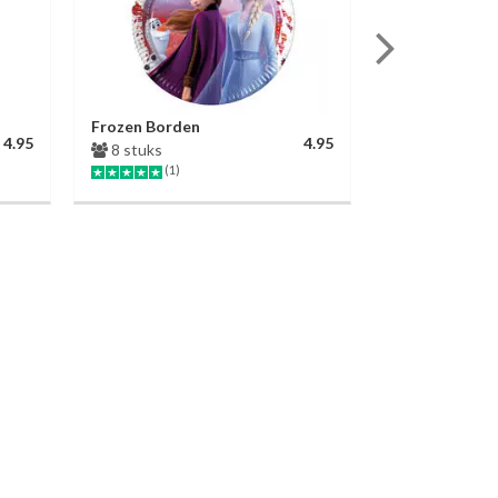
Frozen Borden
Voetbal Tafel
4.95
4.95
8 stuks
1 stuk
(1)
(8)