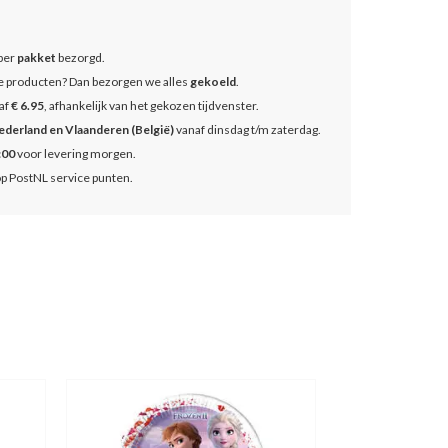
 per
pakket
bezorgd.
se producten? Dan bezorgen we alles
gekoeld
.
af
€ 6.95
, afhankelijk van het gekozen tijdvenster.
ederland en Vlaanderen (België)
vanaf dinsdag t/m zaterdag.
:00
voor levering morgen.
op PostNL service punten.