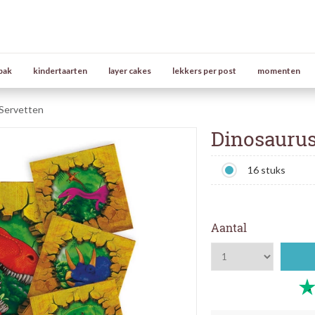
bak
kindertaarten
layer cakes
lekkers per post
momenten
Servetten
Dinosaurus
16 stuks
Aantal