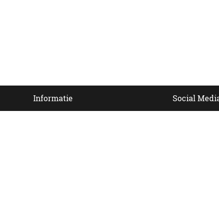
Informatie
Social Medi
van
Contact
Veelgestelde vragen
 ook
Bezorgen
Nieuwsbrief
Afhaallocaties
Klantenservice
Zakelijk bestellen
Over Besteltaart