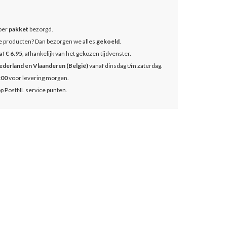
 per
pakket
bezorgd.
se producten? Dan bezorgen we alles
gekoeld
.
af
€ 6.95
, afhankelijk van het gekozen tijdvenster.
ederland en Vlaanderen (België)
vanaf dinsdag t/m zaterdag.
:00
voor levering morgen.
op PostNL service punten.