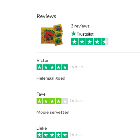
Reviews
3 reviews
Victor
16 stuks
Helemaal goed
Faye
16 stuks
Mooie servetten
Lieke
16 stuks