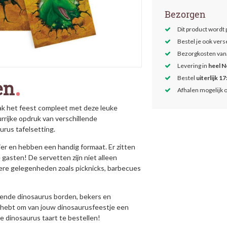
Bezorgen
Dit product wordt
Bestel je ook ver
Bezorgkosten van
Levering in
heel N
Bestel
uiterlijk 17
en
Afhalen mogelijk 
ak het feest compleet met deze leuke
rijke opdruk van verschillende
urus tafelsetting.
er en hebben een handig formaat. Er zitten
 gasten! De servetten zijn niet alleen
ere gelegenheden zoals picknicks, barbecues
sende dinosaurus borden, bekers en
dig hebt om van jouw dinosaurusfeestje een
e dinosaurus taart te bestellen!