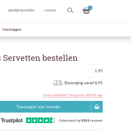
0
zakelijk bestellen
contact
feestdagen
 Servetten bestellen
1.95
Bezorging vanaf 6.95
Grote aantallen? Vraag een offerte aan
Toevoegen aan mandje
Gebaseerd op
9241
reviews