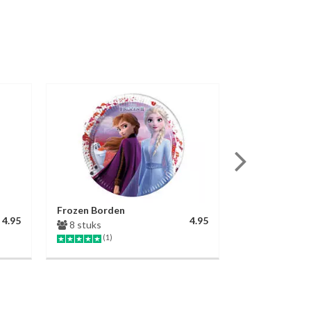
Frozen Borden
Voetbal Tafel
4.95
4.95
8 stuks
1 stuk
(1)
(8)