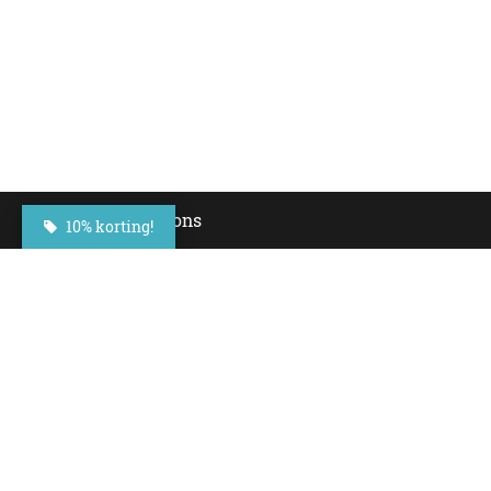
Over ons
10% korting!
In onze eigen Banketbakkerij met een geschiedenis 
meer dan 100 jaar maken wij de lekkerste taarten en
andere lekkernijen. Deze overheerlijke taarten zijn nu
online te bestellen.
+31(0)23 - 764 09 30
Maroastraat 20
1060 LG Amsterdam
klantenservice@besteltaart.nl