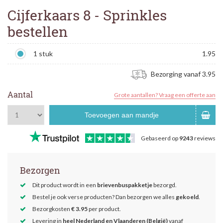
Cijferkaars 8 - Sprinkles
bestellen
1 stuk
1.95
Bezorging vanaf 3.95
Aantal
Grote aantallen? Vraag een offerte aan
Toevoegen aan mandje
Gebaseerd op
9243
reviews
Bezorgen
Dit product wordt in een
brievenbuspakketje
bezorgd.
Bestel je ook verse producten? Dan bezorgen we alles
gekoeld
.
Bezorgkosten
€ 3.95
per product.
Levering in
heel Nederland en Vlaanderen (België)
vanaf