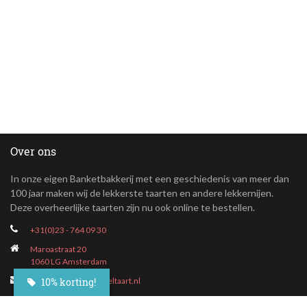
Over ons
In onze eigen Banketbakkerij met een geschiedenis van meer dan
100 jaar maken wij de lekkerste taarten en andere lekkernijen.
Deze overheerlijke taarten zijn nu ook online te bestellen.
+31(0)23 - 764 09 30
Maroastraat 20
1060 LG Amsterdam
10% korting!
klantenservice@besteltaart.nl