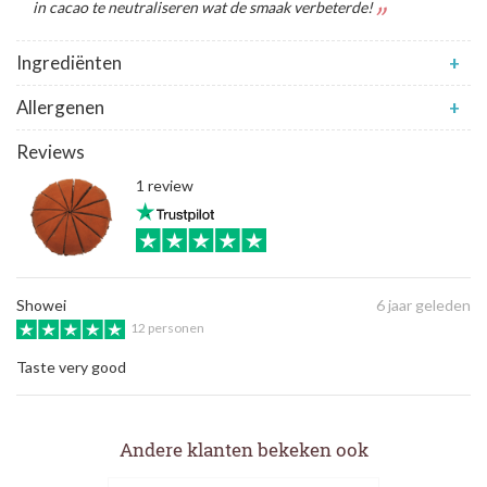
in cacao te neutraliseren wat de smaak verbeterde!
Ingrediënten
+
Allergenen
+
Reviews
1 review
Showei
6 jaar geleden
12 personen
Taste very good
Andere klanten bekeken ook