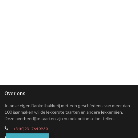
Over ons
In onze eigen Banketbakkerij met een geschiedenis van meer dan
100 jaar maken wij de lekkerste taarten en andere lekkernijen.
Deze overheerlijke taarten zijn nu ook online te bestellen.
+31(0)23 - 764 09 30
Maroastraat 20