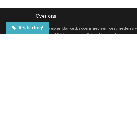
Over ons
10% korting!
In onze eigen Banketbakkerij met een geschiedenis 
meer dan 100 jaar maken wij de lekkerste taarten en
andere lekkernijen. Deze overheerlijke taarten zijn nu
online te bestellen.
+31(0)23 - 764 09 30
Maroastraat 20
1060 LG Amsterdam
klantenservice@besteltaart.nl
Op al onze diensten zijn onze
algemene voorwaarden
van toepass