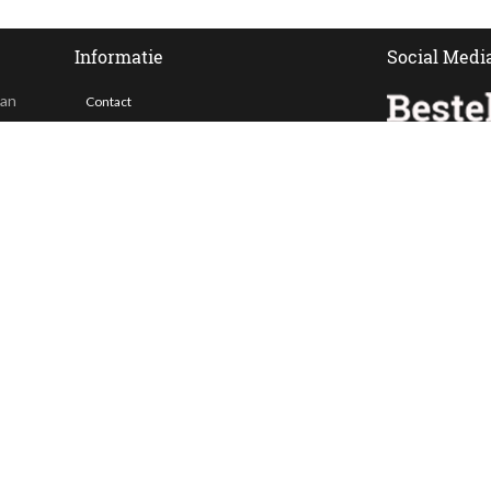
Informatie
Social Medi
van
Contact
Veelgestelde vragen
 ook
Bezorgen
Nieuwsbrief
Afhaallocaties
Klantenservice
Zakelijk bestellen
Over Besteltaart
Privacy voorwaarden
Algemene Voorwaarden
ing. Alle prijzen zijn incl. BTW en exclusief bezorgkosten.