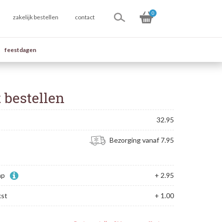
0
zakelijk bestellen
contact
feestdagen
 bestellen
32.95
Bezorging vanaf 7.95
ap
+ 2.95
kst
+ 1.00