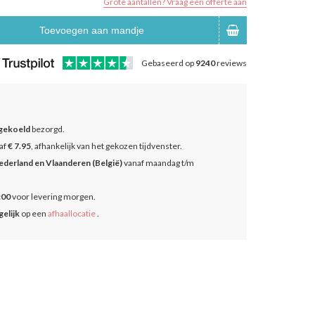
Grote aantallen? Vraag een offerte aan
Toevoegen aan mandje
Gebaseerd op
9240
reviews
gekoeld
bezorgd.
af
€ 7.95
, afhankelijk van het gekozen tijdvenster.
ederland en Vlaanderen (België)
vanaf maandag t/m
:00
voor levering morgen.
elijk
op een
afhaallocatie
.