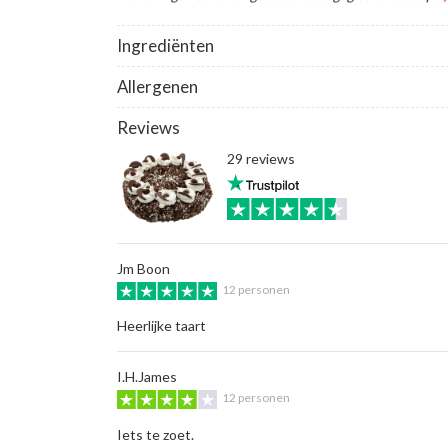
Ingrediënten
Allergenen
Reviews
29 reviews
Jm Boon
12 personen
Heerlijke taart
I.H.James
12 personen
Iets te zoet.