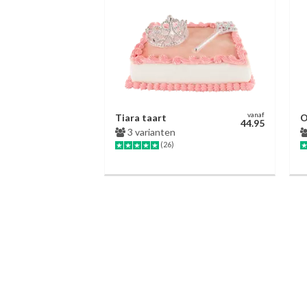
vanaf
Tiara taart
O
44.95
3 varianten
(26)