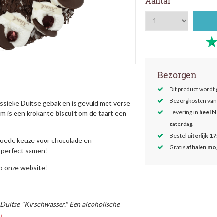
Aantal
Bezorgen
Dit product wordt
Bezorgkosten van
lassieke Duitse gebak en is gevuld met verse
Levering in
heel N
em is een krokante
biscuit
om de taart een
zaterdag.
Bestel
uiterlijk 17
n goede keuze voor chocolade en
Gratis
afhalen mog
 perfect
samen!
op onze website!
t Duitse "Kirschwasser." Een alcoholische