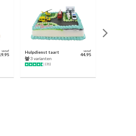
vanaf
vanaf
Hulpdienst taart
Chocoladetaa
19.95
44.95
3 varianten
3 varianten
(31)
(623)