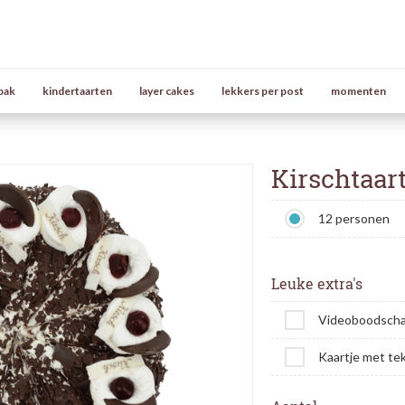
bak
kindertaarten
layer cakes
lekkers per post
momenten
Kirschtaart
12 personen
Leuke extra's
Videoboodsch
Kaartje met te