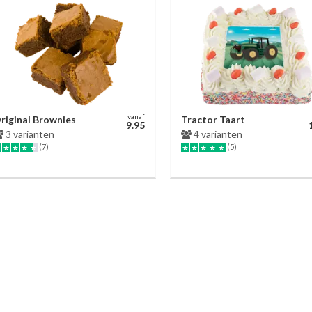
vanaf
riginal Brownies
Tractor Taart
9.95
3 varianten
4 varianten
(7)
(5)