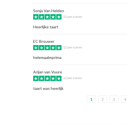
Sonja Van Helden
12 personen
Heerlijke taart
EC Brouwer
12 personen
helemaalmprima
Arijan van Vuure
12 personen
taart was heerlijk
1
2
3
4