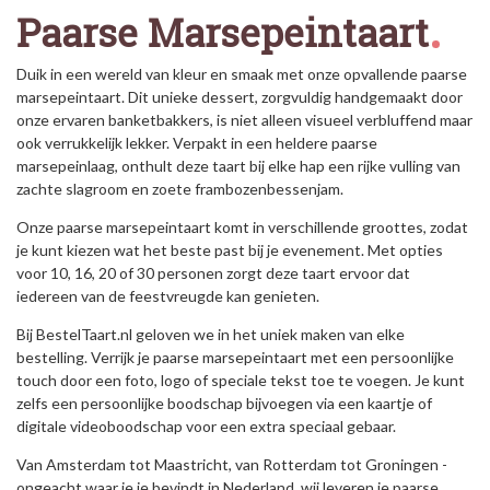
Paarse Marsepeintaart
Duik in een wereld van kleur en smaak met onze opvallende paarse
marsepeintaart. Dit unieke dessert, zorgvuldig handgemaakt door
onze ervaren banketbakkers, is niet alleen visueel verbluffend maar
ook verrukkelijk lekker. Verpakt in een heldere paarse
marsepeinlaag, onthult deze taart bij elke hap een rijke vulling van
zachte slagroom en zoete frambozenbessenjam.
Onze paarse marsepeintaart komt in verschillende groottes, zodat
je kunt kiezen wat het beste past bij je evenement. Met opties
voor 10, 16, 20 of 30 personen zorgt deze taart ervoor dat
iedereen van de feestvreugde kan genieten.
Bij BestelTaart.nl geloven we in het uniek maken van elke
bestelling. Verrijk je paarse marsepeintaart met een persoonlijke
touch door een foto, logo of speciale tekst toe te voegen. Je kunt
zelfs een persoonlijke boodschap bijvoegen via een kaartje of
digitale videoboodschap voor een extra speciaal gebaar.
Van Amsterdam tot Maastricht, van Rotterdam tot Groningen -
ongeacht waar je je bevindt in Nederland, wij leveren je paarse