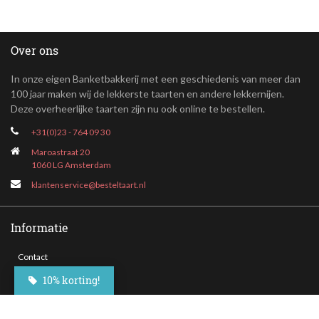
Over ons
In onze eigen Banketbakkerij met een geschiedenis van meer dan
100 jaar maken wij de lekkerste taarten en andere lekkernijen.
Deze overheerlijke taarten zijn nu ook online te bestellen.
+31(0)23 - 764 09 30
Maroastraat 20
1060 LG Amsterdam
klantenservice@besteltaart.nl
Informatie
Contact
Veelgestelde vragen
10% korting!
Bezorgen
Nieuwsbrief