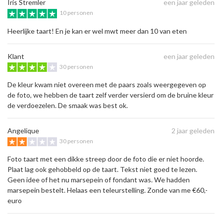
Iris Stremler
een jaar geleden
10 personen
Heerlijke taart! En je kan er wel mwt meer dan 10 van eten
Klant
een jaar geleden
30 personen
De kleur kwam niet overeen met de paars zoals weergegeven op
de foto, we hebben de taart zelf verder versierd om de bruine kleur
de verdoezelen. De smaak was best ok.
Angelique
2 jaar geleden
30 personen
Foto taart met een dikke streep door de foto die er niet hoorde.
Plaat lag ook gehobbeld op de taart. Tekst niet goed te lezen.
Geen idee of het nu marsepein of fondant was. We hadden
marsepein bestelt. Helaas een teleurstelling. Zonde van me €60,-
euro