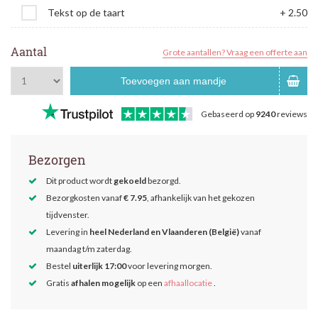
Tekst op de taart
+ 2.50
Aantal
Grote aantallen? Vraag een offerte aan
Toevoegen aan mandje
Gebaseerd op
9240
reviews
Bezorgen
Dit product wordt
gekoeld
bezorgd.
Bezorgkosten vanaf
€ 7.95
, afhankelijk van het gekozen
tijdvenster.
Levering in
heel Nederland en Vlaanderen (België)
vanaf
maandag t/m zaterdag.
Bestel
uiterlijk 17:00
voor levering morgen.
Gratis
afhalen mogelijk
op een
afhaallocatie
.